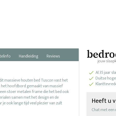
telinfo
Handleiding
Reviews
Al 35 jaar s
Duitse hoge
 dit massieve houten bed Tuscon vast het
Klanttevred
t het hoofdbord gemaakt van massief
t een stoer metalen frame die het bed ook
terialen samen met het design en de
Heeft u v
e ook lange tijd veel plezier van zult
Chat met een