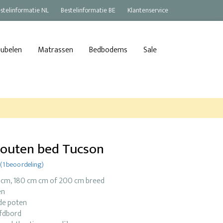
stelinformatie NL
Bestelinformatie BE
Klantenservice
eubelen
Matrassen
Bedbodems
Sale
houten bed Tucson
(1 beoordeling)
 cm, 180 cm cm of 200 cm breed
en
de poten
fdbord