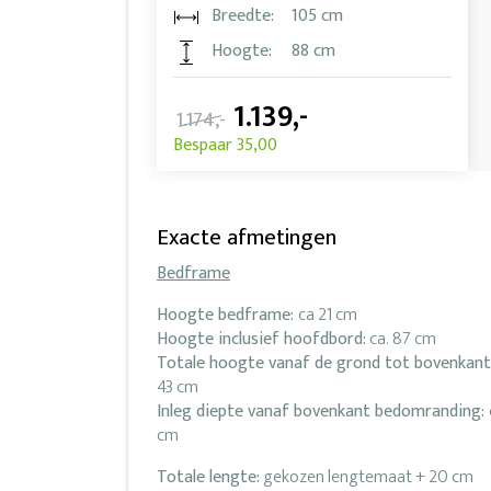
Breedte:
105 cm
Hoogte:
88 cm
1.139,-
1.174,-
Bespaar 35,00
Exacte afmetingen
Bedframe
Hoogte bedframe:
ca 21 cm
Hoogte inclusief hoofdbord:
ca. 87 cm
Totale hoogte vanaf de grond tot bovenkant
43 cm
Inleg diepte vanaf bovenkant bedomranding:
cm
Totale lengte:
gekozen lengtemaat + 20 cm