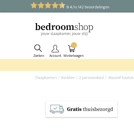
9.4
/
142 beoordelingen
10
Zoeken
Account
Winkelwagen
Slaapkamers
Bedden
2-persoonsbed
Massief houten