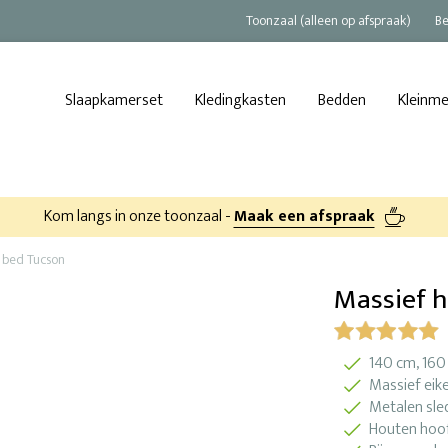
Toonzaal (alleen op afspraak)
Be
Slaapkamerset
Kledingkasten
Bedden
Kleinm
Kom langs in onze toonzaal -
Maak een afspraak
 bed Tucson
Massief 
140 cm, 160
Massief eik
Metalen sle
Houten hoo