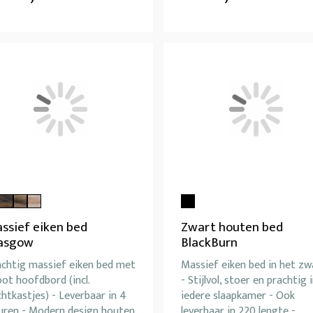
ssief eiken bed
Zwart houten bed
asgow
BlackBurn
achtig massief eiken bed met
Massief eiken bed in het zw
ot hoofdbord (incl.
- Stijlvol, stoer en prachtig 
htkastjes) - Leverbaar in 4
iedere slaapkamer - Ook
euren - Modern design houten
leverbaar in 220 lengte -