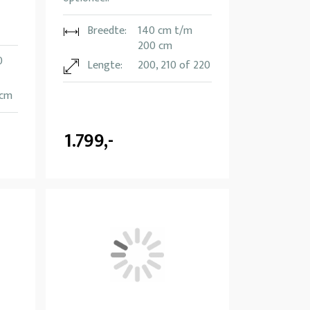
Breedte:
140 cm t/m
200 cm
0
Lengte:
200, 210 of 220
 cm
1.799,-