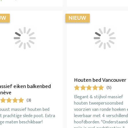
Houten bed Vancouver
ssief eiken balkenbed
(5)
nève
Elegant & stijlvol massief
(3)
houten tweepersoonsbed
buust massief houten bed
voorzien van ronde hoeken 
 prachtige slede poot. Extra
leverbaar met 4 verschillen
nge maten beschikbaar!
hoofdborden. *Onderstaand