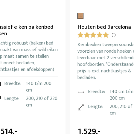
ssief eiken balkenbed
Houten bed Barcelona
ken
(1)
chtig robuust (balken) bed
Kernbeuken tweepersoonsb
maakt van massief wild eiken
voorzien van ronde hoeken 
Op maat samen te stellen
leverbaar met 2 verschillend
tioneel: bedladen,
hoofdborden. *Onderstaand
chtkastjes en afdekdoppen)
prijs is excl. nachtkastjes &
bedladen.
Breedte:
140 t/m 200
cm
Breedte:
140 cm t/m
200 cm
Lengte:
200, 210 of 220
cm
Lengte:
200, 210 of
cm
.514,-
1.529,-