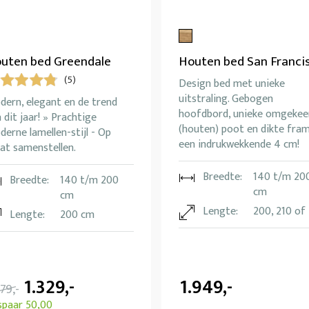
uten bed Greendale
Houten bed San Franci
(5)
Design bed met unieke
uitstraling. Gebogen
dern, elegant en de trend
hoofdbord, unieke omgekee
 dit jaar! » Prachtige
(houten) poot en dikte fra
erne lamellen-stijl - Op
een indrukwekkende 4 cm!
at samenstellen.
Breedte:
140 t/m 20
Breedte:
140 t/m 200
cm
cm
Lengte:
200, 210 of
Lengte:
200 cm
1.329,-
1.949,-
379,-
spaar 50,00