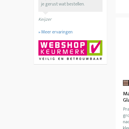
je gerust wat bestellen.
Keijzer
» Meer ervaringen
Ma
Gl
Pr
gro
nac
kl