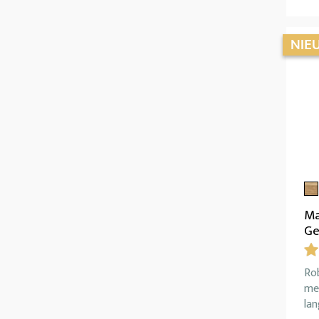
Ma
Ge
Ro
met
la