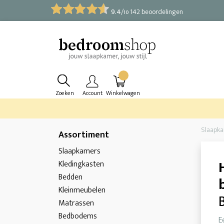
9.4
/
142 beoordelingen
10
Zoeken
Account
Winkelwagen
Slaapk
Assortiment
Slaapkamers
Kledingkasten
Bedden
Kleinmeubelen
Matrassen
Bedbodems
E