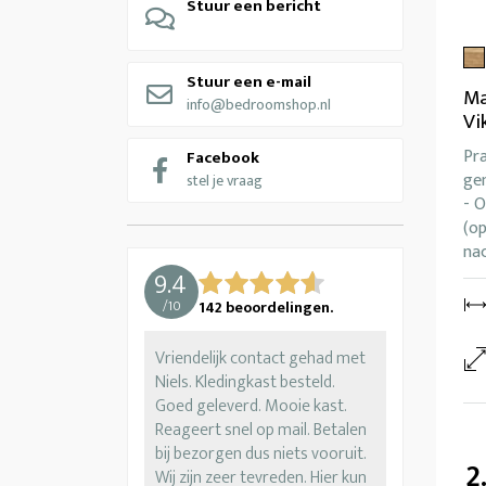
Stuur een bericht
Stuur een e-mail
Ma
info@bedroomshop.nl
Vi
Pra
Facebook
ge
stel je vraag
- 
(op
na
9.4
/
10
142
beoordelingen.
Vriendelijk contact gehad met
Niels. Kledingkast besteld.
Goed geleverd. Mooie kast.
Reageert snel op mail. Betalen
bij bezorgen dus niets vooruit.
2
Wij zijn zeer tevreden. Hier kun