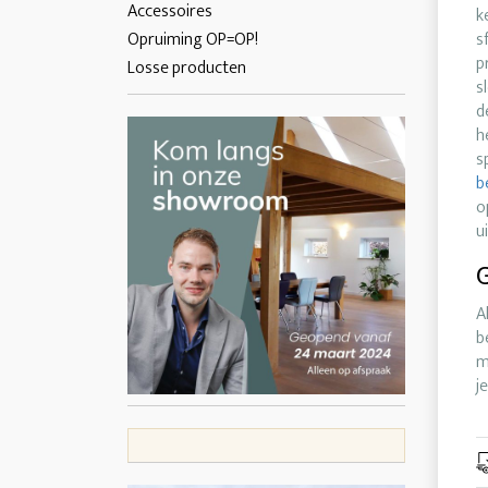
Accessoires
k
Opruiming OP=OP!
s
p
Losse producten
s
d
h
s
b
o
u
G
A
b
m
j