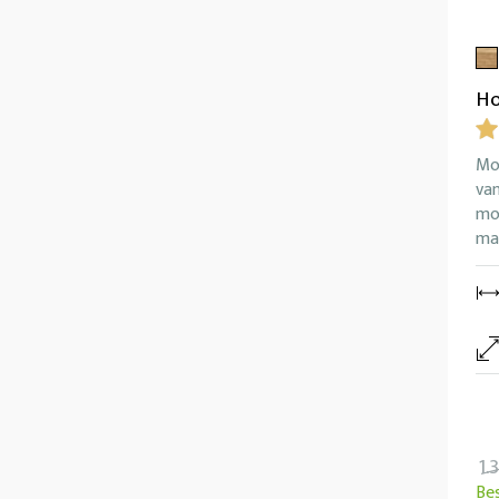
Ho
Mo
van
mod
ma
1.
Be