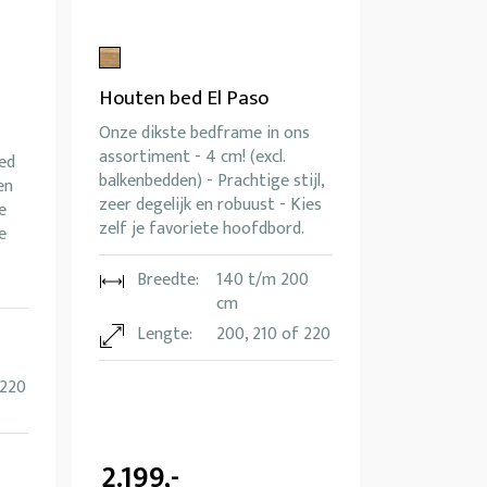
Houten bed El Paso
Onze dikste bedframe in ons
assortiment - 4 cm! (excl.
ed
balkenbedden) - Prachtige stijl,
en
zeer degelijk en robuust - Kies
e
zelf je favoriete hoofdbord.
e
Breedte:
140 t/m 200
cm
Lengte:
200, 210 of 220
 220
2.199,-