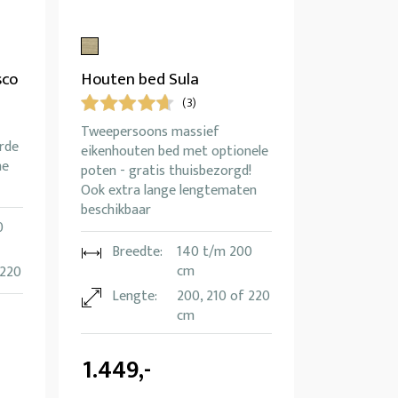
sco
Houten bed Sula
(3)
Tweepersoons massief
rde
eikenhouten bed met optionele
me
poten - gratis thuisbezorgd!
Ook extra lange lengtematen
beschikbaar
0
Breedte:
140 t/m 200
cm
 220
Lengte:
200, 210 of 220
cm
1.449,-