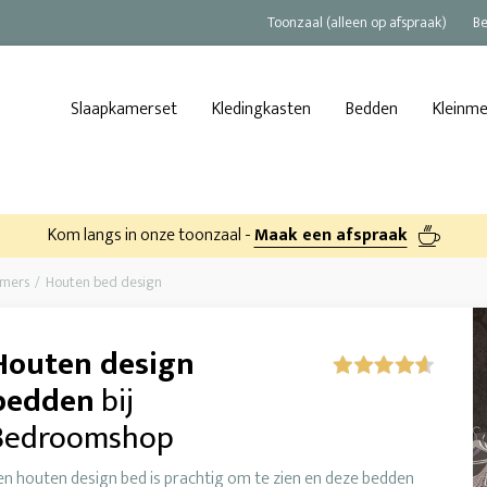
Toonzaal (alleen op afspraak)
Be
Slaapkamerset
Kledingkasten
Bedden
Kleinm
Kom langs in onze toonzaal -
Maak een afspraak
amers
Houten bed design
Houten design
bedden
bij
Bedroomshop
en houten design bed is prachtig om te zien en deze bedden