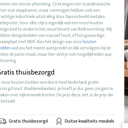
ennen een mooie afwerking. Ze brengen een Scandinavische
feer in je slaapkamer, maar sommigen hebben ook een
rachtige industriele uitstraling door bijvoorbeeld metalen
ledepoten. Voor elke stijl is eigenlijk wel een mooi houten
esign bed te vinden in het assortiment van Bedroomshop. Wij
ebben designbedden van massief hout, of hoogwaardige
paanplaat met MDF. Kies het design van onze
houten
edden
wat jou het meest aanspreekt en klik vervolgens bij de
pties de juiste maat, maar hier vind je ook mogelijkheden qua
itvoering.
ratis thuisbezorgd
l onze houten bedden worden in heel Nederland gratis
ezorgd (excl. Waddeneilanden). Je hoeft je dus geen zorgen te
aken over bijkomende kosten. De prijs die je ziet, is de prijs die
e betaald.
Gratis thuisbezorgd
Duitse kwaliteits meubels