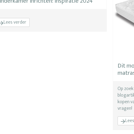
inderkamer inrichten: Inspiratie 2024
Lees verder
Dit mo
matras
Op zoek 
blogarti
kopen va
vragen!
Lees