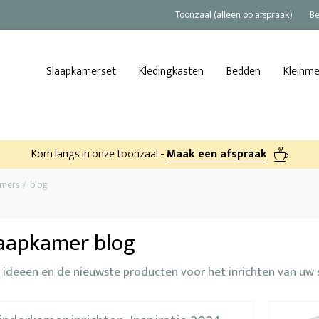
Toonzaal (alleen op afspraak)
Be
Slaapkamerset
Kledingkasten
Bedden
Kleinm
Kom langs in onze toonzaal -
Maak een afspraak
amers
blog
aapkamer blog
s ideëen en de nieuwste producten voor het inrichten van uw