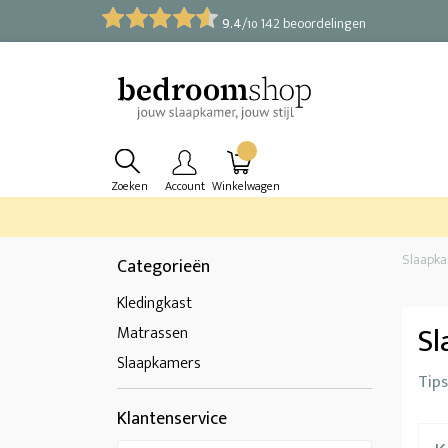
9.4
/
142 beoordelingen
10
Zoeken
Account
Winkelwagen
Slaapk
Categorieën
Kledingkast
Sl
Matrassen
Slaapkamers
Tip
Klantenservice