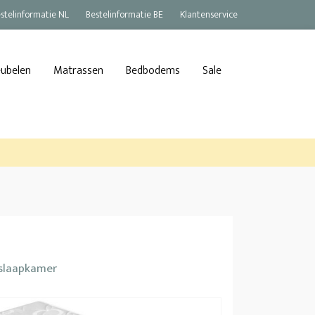
stelinformatie NL
Bestelinformatie BE
Klantenservice
eubelen
Matrassen
Bedbodems
Sale
 slaapkamer