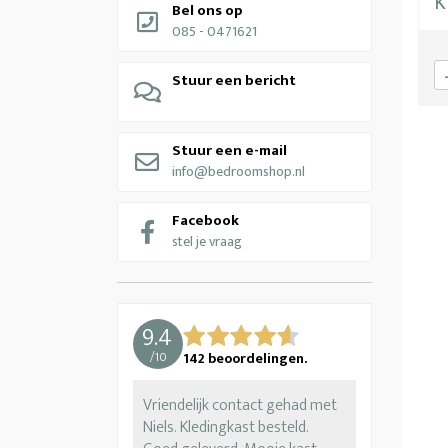
K
Bel ons op
085 - 0471621
Stuur een bericht
Stuur een e-mail
info@bedroomshop.nl
Facebook
stel je vraag
9.4
/
10
142
beoordelingen.
Vriendelijk contact gehad met
Niels. Kledingkast besteld.