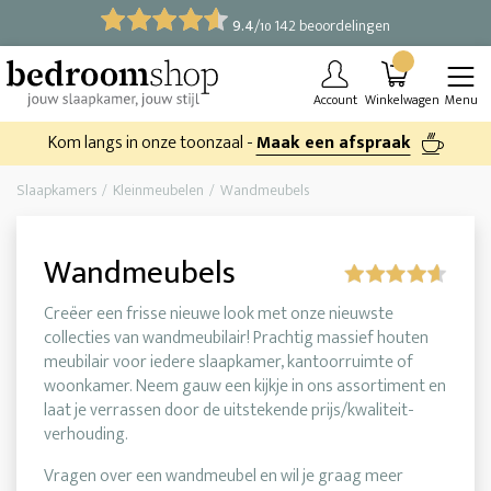
9.4
/
142 beoordelingen
10
Account
Winkelwagen
Menu
Kom langs in onze toonzaal -
Maak een afspraak
Slaapkamers
Kleinmeubelen
Wandmeubels
Wandmeubels
Creëer een frisse nieuwe look met onze nieuwste
collecties van wandmeubilair! Prachtig massief houten
meubilair voor iedere slaapkamer, kantoorruimte of
woonkamer. Neem gauw een kijkje in ons assortiment en
laat je verrassen door de uitstekende prijs/kwaliteit-
verhouding.
Vragen over een wandmeubel en wil je graag meer