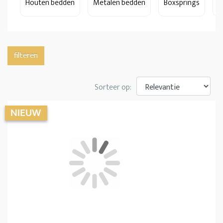
Houten bedden
Metalen bedden
Boxsprings
S
filteren
Sorteer op: