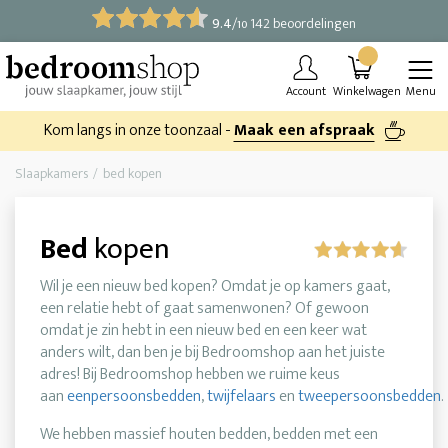
9.4
/
142 beoordelingen
10
Account
Winkelwagen
Menu
Kom langs in onze toonzaal -
Maak een afspraak
Slaapkamers
bed kopen
Bed
kopen
Wil je een nieuw bed kopen? Omdat je op kamers gaat,
een relatie hebt of gaat samenwonen? Of gewoon
omdat je zin hebt in een nieuw bed en een keer wat
anders wilt, dan ben je bij Bedroomshop aan het juiste
adres! Bij Bedroomshop hebben we ruime keus
aan
eenpersoonsbedden
,
twijfelaars
en
tweepersoonsbedden
.
We hebben massief houten bedden, bedden met een