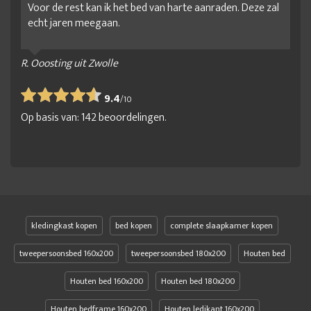
Voor de rest kan ik het bed van harte aanraden. Deze zal
Goedkope houten bedden
Groot kingsize bed
echt jaren meegaan.
groot ledikant
groot tweepersoonsbed
Houten 2 persoonsbed
Houten bed
Houten bed 140x200
R. Ooosting uit Zwolle
Houten bed 140x210
Houten bed 160x200
9.4
/
10
Houten bed 160x210
Houten bed 160x220
Op basis van:
142
beoordelingen.
Houten bed 180x200
Houten bed 180x210
Houten bed 180x210
Houten bed 180x220
Houten bed 200x200
Houten bed design
Houten bed met lades
Houten bed met opbergruimte
Houten bed met opbergruimte 140x200
kledingkast kopen
bed kopen
complete slaapkamer kopen
Houten bed met opbergruimte 160x200
Houten bedden 220
tweepersoonsbed 160x200
tweepersoonsbed 180x200
Houten bed
Houten bedframe
Houten bedframe 140x200
Houten bed 160x200
Houten bed 180x200
Houten bedframe 160x200
Houten bedframe 160x210
Houten bedframe 160x200
Houten ledikant 160x200