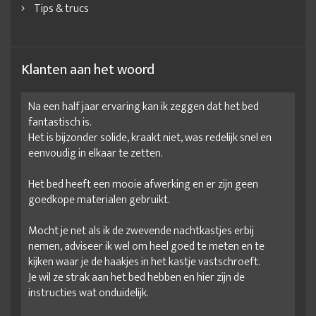
Tips & trucs
Bedombouw 160x200
Bedombouw 160x210
Bedombouw 160x220
Bedombouw 180x200
Bedombouw 180x200 hout
Bedombouw 180x210
Klanten aan het woord
Bedombouw 180x220
Bedombouw 200x200
Na een half jaar ervaring kan ik zeggen dat het bed
Bedombouw 200x220
Bedombouw met lades
fantastisch is.
Bedombouw met lattenbodem
Bedombouw met opbergruimte
Het is bijzonder solide, kraakt niet, was redelijk snel en
eenvoudig in elkaar te zetten.
Bedombouw op maat
Het bed heeft een mooie afwerking en er zijn geen
Bedombouw voor elektrische lattenbodem
goedkope materialen gebruikt.
Bedombouw zonder lattenbodem
beste beddenwinkel
Mocht je net als ik de zwevende nachtkastjes erbij
beste ledikant
Beuken bed
Beuken bedden
nemen, adviseer ik wel om heel goed te meten en te
Beuken houten bed 140x200
Beuken houten bed 160x200
kijken waar je de haakjes in het kastje vastschroeft.
Je wil ze strak aan het bed hebben en hier zijn de
Beuken houten bed 180x200
Beuken houten bed 200x200
instructies wat onduidelijk.
Blank houten bed
bruin ledikant
complete bedden