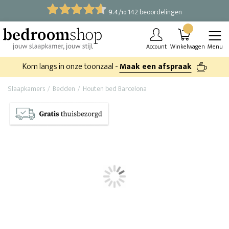
9.4
/
142 beoordelingen
10
Account
Winkelwagen
Menu
Kom langs in onze toonzaal -
Maak een afspraak
Slaapkamers
Bedden
Houten bed Barcelona