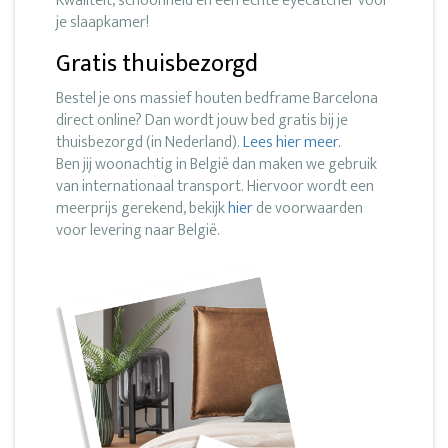
Kwaliteit, schoonheid en een echte eyecatcher voor
je slaapkamer!
Gratis thuisbezorgd
Bestel je ons massief houten bedframe Barcelona
direct online? Dan wordt jouw bed gratis bij je
thuisbezorgd (in Nederland).
Lees hier meer.
Ben jij woonachtig in België dan maken we gebruik
van internationaal transport. Hiervoor wordt een
meerprijs gerekend, bekijk
hier
de voorwaarden
voor levering naar België.