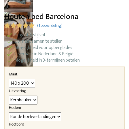
Houten bed Barcelona
(1 beoordeling)
Elegant & stijlvol
Op maat samen te stellen
Mogelijkheid voor opberglades
Leverbaar in Nederland & België
Mogelijkheid in 3-termijnen betalen
Maat
Uitvoering
Hoeken
Hoofbord