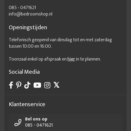
085 - 0471621
beddenwinkel
beddenzaak
Bedframe 140x200
info@bedroomshop.nl
Bedframe 140x200 met lattenbodem
Openingstijden
Bedframe 140x200 met opbergruimte
Telefonisch geopend van dinsdag tot en met zaterdag
Bedframe 140x200 zonder lattenbodem
Bedframe 140x220
tussen 10:00 en 16:00.
Bedframe 160x200
Bedframe 160x200 met lattenbodem
Toonzaal enkel op afspraak en
hier
in te plannen.
Bedframe 160x200 met opbergruimte
Bedframe 160x200 zonder hoofdbord
Bedframe 160x210
Social Media
Bedframe 160x220
bedframe 180 x 200
Bedframe 180x200
Bedframe 180x200 zonder hoofdbord
Bedframe 180x200 zonder lattenbodem
Bedframe 180x210
Klantenservice
Bedframe 180x220
Bedframe 200x200
Bel ons op
Bedframe 200x210
Bedframe met hoofdbord
085 - 0471621
Bedframe met lades
Bedframe met lades 140x200