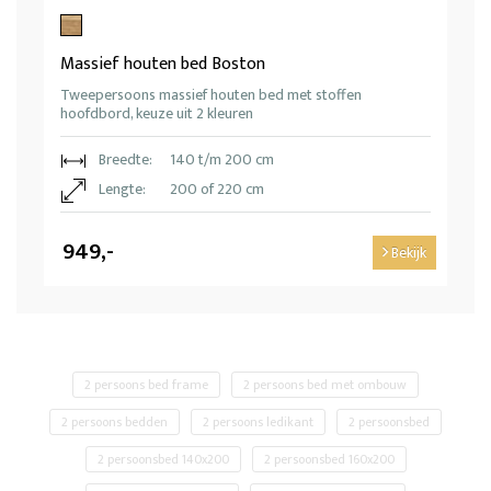
Massief houten bed Boston
Tweepersoons massief houten bed met stoffen
hoofdbord, keuze uit 2 kleuren
Breedte:
140 t/m 200 cm
Lengte:
200 of 220 cm
949,-
Bekijk
2 persoons bed frame
2 persoons bed met ombouw
2 persoons bedden
2 persoons ledikant
2 persoonsbed
2 persoonsbed 140x200
2 persoonsbed 160x200