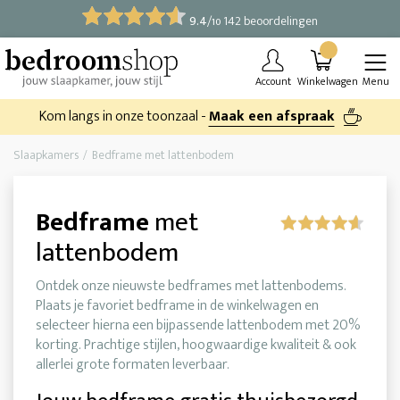
9.4
/
142 beoordelingen
10
Account
Winkelwagen
Menu
Kom langs in onze toonzaal -
Maak een afspraak
Slaapkamers
Bedframe met lattenbodem
Bedframe
met
lattenbodem
Ontdek onze nieuwste bedframes met lattenbodems.
Plaats je favoriet bedframe in de winkelwagen en
selecteer hierna een bijpassende lattenbodem met 20%
korting. Prachtige stijlen, hoogwaardige kwaliteit & ook
allerlei grote formaten leverbaar.