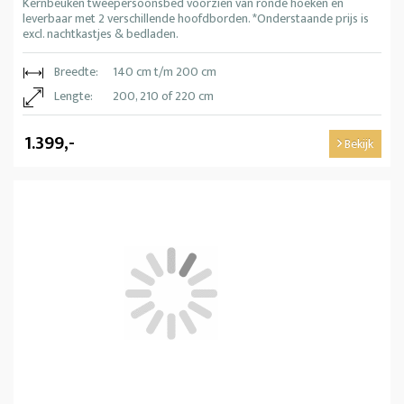
Kernbeuken tweepersoonsbed voorzien van ronde hoeken en
leverbaar met 2 verschillende hoofdborden. *Onderstaande prijs is
excl. nachtkastjes & bedladen.
Breedte:
140 cm t/m 200 cm
Lengte:
200, 210 of 220 cm
1.399,-
Bekijk