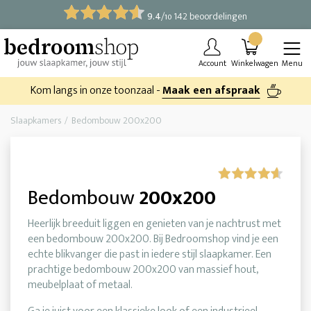
9.4
/
142 beoordelingen
10
Account
Winkelwagen
Menu
Kom langs in onze toonzaal -
Maak een afspraak
Slaapkamers
Bedombouw 200x200
Bedombouw
200x200
Heerlijk breeduit liggen en genieten van je nachtrust met
een bedombouw 200x200. Bij Bedroomshop vind je een
echte blikvanger die past in iedere stijl slaapkamer. Een
prachtige bedombouw 200x200 van massief hout,
meubelplaat of metaal.