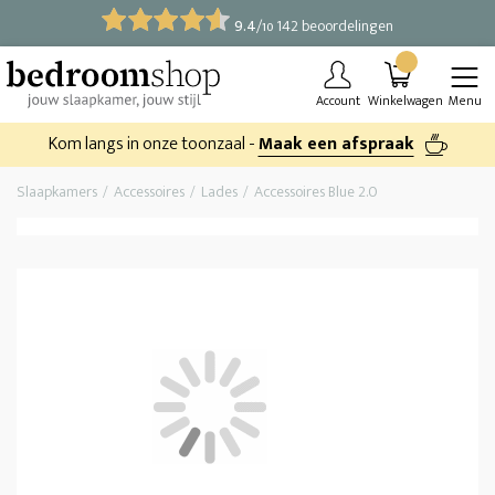
9.4
/
142 beoordelingen
10
Account
Winkelwagen
Menu
Kom langs in onze toonzaal -
Maak een afspraak
Slaapkamers
Accessoires
Lades
Accessoires Blue 2.0