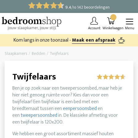
9.4
/
142 beoordelingen
10
Account
Winkelwagen
Menu
Kom langs in onze toonzaal -
Maak een afspraak
Slaapkamers
Bedden
Twijfelaars
Twijfelaars
Ben je op zoek naar een tweepersoonsbed, maar heb je
hier niet genoeg ruimte voor? Kies dan voor een
twijfelaar! Een twijfelaar is een bed met een
breedtemaat tussen een
eenpersoonsbed
en
een
tweepersoonsbed
in. De klassieke afmeting voor
een twijfelaar is 120x200.
We hebben een groot assortiment massief houten