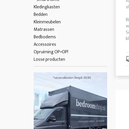
v
Kledingkasten
s
Bedden
B
Kleinmeubelen
w
Matrassen
S
Bedbodems
k
Accessoires
Opruiming OP=OP!
Losse producten