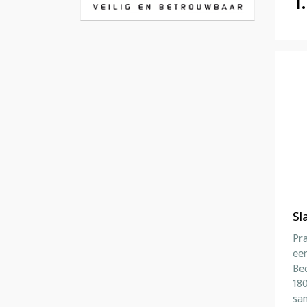
1
Sl
Pr
een
Bed
180
sam