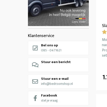
Sl
Klantenservice
Mo
nac
Bel ons op
Pro
085 - 0471621
set
Stuur een bericht
1.
Stuur een e-mail
info@bedroomshop.nl
Facebook
stel je vraag