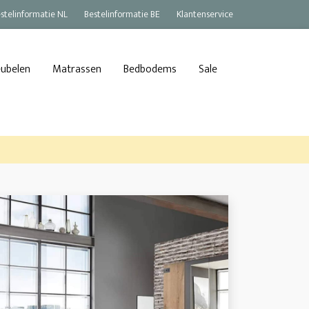
stelinformatie NL
Bestelinformatie BE
Klantenservice
eubelen
Matrassen
Bedbodems
Sale