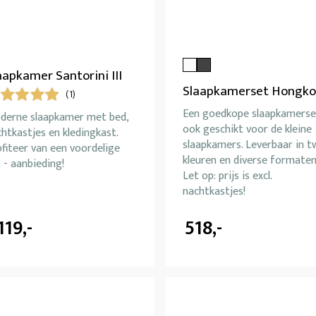
aapkamer Santorini III
Slaapkamerset Hongk
(1)
Een goedkope slaapkamerse
derne slaapkamer met bed,
ook geschikt voor de kleine
htkastjes en kledingkast.
slaapkamers. Leverbaar in t
fiteer van een voordelige
kleuren en diverse formaten
 - aanbieding!
Let op: prijs is excl.
nachtkastjes!
119,-
518,-