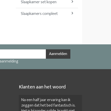
Slaapkamer set kopen
Slaapkamers compleet
Aanmelden
 aanmelding
Klanten aan het woord
Na een half jaar ervaring kan ik
zeggen dat het bed fantastisch is.
Het is bijzonder solide, kraakt niet,