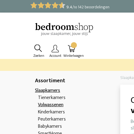
9.4
/
142 beoordelingen
10
Zoeken
Account
Winkelwagen
Slaapk
Assortiment
Slaapkamers
Tienerkamers
Volwassenen
Kinderkamers
Peuterkamers
B
Babykamers
s
SmartHome