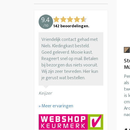
9.4
/
10
142
beoordelingen.
Vriendelijk contact gehad met
Niels. Kledingkast besteld.
Goed geleverd. Mooie kast.
Reageert snel op mail. Betalen
St
bij bezorgen dus niets vooruit.
M
Wij zijn zeer tevreden. Hier kun
Pe
je gerust wat bestellen.
als
tw
Keijzer
is 
cm 
» Meer ervaringen
Arc
nac