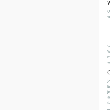
W
O
v
V
W
m
v
J
B
j
a
d