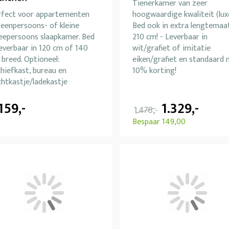
Tienerkamer van zeer
rfect voor appartementen
hoogwaardige kwaliteit (lux
 eenpersoons- of kleine
Bed ook in extra lengtemaa
eepersoons slaapkamer. Bed
210 cm! - Leverbaar in
leverbaar in 120 cm of 140
wit/grafiet of imitatie
breed. Optioneel:
eiken/grafiet en standaard
hiefkast, bureau en
10% korting!
htkastje/ladekastje
.159,-
1.329,-
1.478,-
Bespaar 149,00