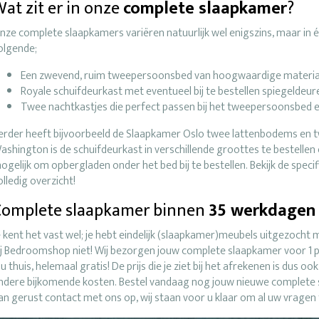
at zit er in onze
complete slaapkamer
?
nze complete slaapkamers variëren natuurlijk wel enigszins, maar in élk
olgende;
Een zwevend, ruim tweepersoonsbed van hoogwaardige materia
Royale schuifdeurkast met eventueel bij te bestellen spiegeldeur
Twee nachtkastjes die perfect passen bij het tweepersoonsbed e
erder heeft bijvoorbeeld de Slaapkamer Oslo twee lattenbodems en
ashington is de schuifdeurkast in verschillende groottes te bestellen 
ogelijk om opbergladen onder het bed bij te bestellen. Bekijk de spec
olledig overzicht!
Complete slaapkamer binnen
35 werkdagen
e kent het vast wel; je hebt eindelijk (slaapkamer)meubels uitgezoch
ij Bedroomshop niet! Wij bezorgen jouw complete slaapkamer voor 1 p
ou thuis, helemaal gratis! De prijs die je ziet bij het afrekenen is dus oo
ndere bijkomende kosten. Bestel vandaag nog jouw nieuwe complete
an gerust contact met ons op, wij staan voor u klaar om al uw vrage