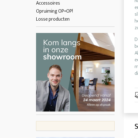
N
Accessoires
e
Opruiming OP=OP!
s
Losse producten
h
z
D
b
A
e
m
d
S