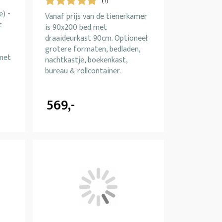
(1)
e) -
Vanaf prijs van de tienerkamer
t
is 90x200 bed met
draaideurkast 90cm. Optioneel:
grotere formaten, bedladen,
 met
nachtkastje, boekenkast,
bureau & rollcontainer.
569,-