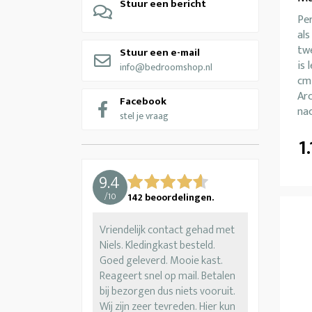
Stuur een bericht
Pe
als
tw
Stuur een e-mail
is 
info@bedroomshop.nl
cm 
Arc
Facebook
nac
stel je vraag
1
9.4
/
10
142
beoordelingen.
Vriendelijk contact gehad met
Niels. Kledingkast besteld.
Goed geleverd. Mooie kast.
Reageert snel op mail. Betalen
bij bezorgen dus niets vooruit.
Wij zijn zeer tevreden. Hier kun