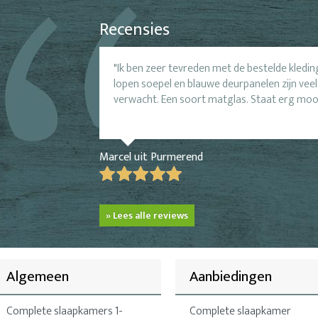
Recensies
Ik ben zeer tevreden met de bestelde kledi
lopen soepel en blauwe deurpanelen zijn veel
verwacht. Een soort matglas. Staat erg moo
Marcel uit Purmerend
» Lees alle reviews
Algemeen
Aanbiedingen
Complete slaapkamers 1-
Complete slaapkamer