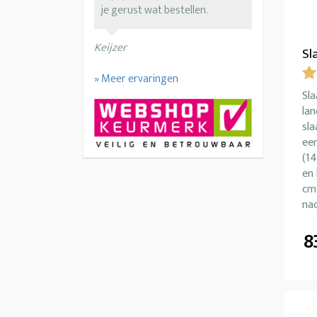
je gerust wat bestellen.
Keijzer
Sl
» Meer ervaringen
Sl
lan
sl
ee
(1
en 
cm 
nac
8