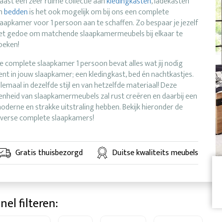
aast een zeer ruime collectie aan
kledingkasten
, ladekasten
n
bedden
is het ook mogelijk om bij ons een complete
laapkamer voor 1 persoon aan te schaffen. Zo bespaar je jezelf
et gedoe om matchende slaapkamermeubels bij elkaar te
oeken!
e complete slaapkamer 1 persoon bevat alles wat jij nodig
ent in jouw slaapkamer; een kledingkast, bed én nachtkastjes.
llemaal in dezelfde stijl en van hetzelfde materiaal! Deze
enheid van slaapkamermeubels zal rust creëren en daarbij een
oderne en strakke uitstraling hebben. Bekijk hieronder de
iverse complete slaapkamers!
Gratis thuisbezorgd
Duitse kwaliteits meubels
nel filteren: