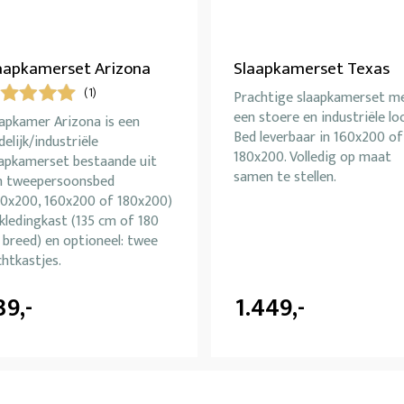
aapkamerset Arizona
Slaapkamerset Texas
(1)
Prachtige slaapkamerset m
een stoere en industriële loo
aapkamer Arizona is een
Bed leverbaar in 160x200 of
delijk/industriële
180x200. Volledig op maat
aapkamerset bestaande uit
samen te stellen.
n tweepersoonsbed
40x200, 160x200 of 180x200)
kledingkast (135 cm of 180
breed) en optioneel: twee
htkastjes.
39,-
1.449,-