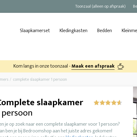
Toonzaal (alleen op afspraak)
Be
Slaapkamerset
Kledingkasten
Bedden
Kleinm
Kom langs in onze toonzaal -
Maak een afspraak
amers
complete slaapkamer 1 persoon
Complete slaapkamer
1 persoon
en je op zoek naar een complete slaapkamer voor 1 persoon?
an ben je bij Bedroomshop aan het juiste adres gekomen!