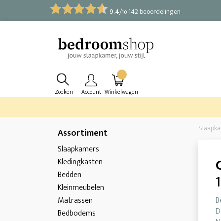
9.4
/
142 beoordelingen
10
Zoeken
Account
Winkelwagen
Slaapk
Assortiment
Slaapkamers
Kledingkasten
Bedden
Kleinmeubelen
Matrassen
B
D
Bedbodems