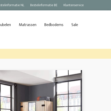
stelinformatie NL
Bestelinformatie BE
Klantenservice
eubelen
Matrassen
Bedbodems
Sale