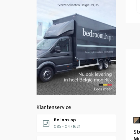
Klantenservice
Bel ons op
085 - 0471621
St
M