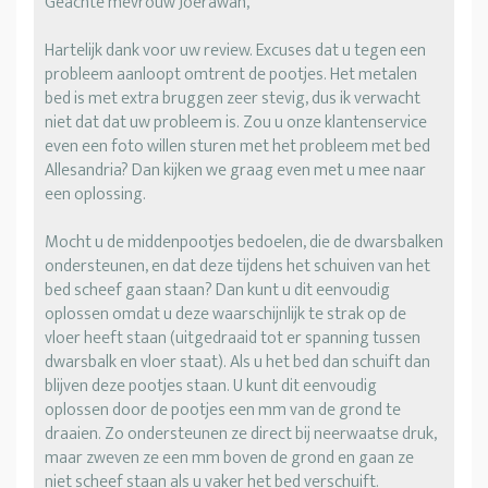
Geachte mevrouw Joerawan,
Hartelijk dank voor uw review. Excuses dat u tegen een
probleem aanloopt omtrent de pootjes. Het metalen
bed is met extra bruggen zeer stevig, dus ik verwacht
niet dat dat uw probleem is. Zou u onze klantenservice
even een foto willen sturen met het probleem met bed
Allesandria? Dan kijken we graag even met u mee naar
een oplossing.
Mocht u de middenpootjes bedoelen, die de dwarsbalken
ondersteunen, en dat deze tijdens het schuiven van het
bed scheef gaan staan? Dan kunt u dit eenvoudig
oplossen omdat u deze waarschijnlijk te strak op de
vloer heeft staan (uitgedraaid tot er spanning tussen
dwarsbalk en vloer staat). Als u het bed dan schuift dan
blijven deze pootjes staan. U kunt dit eenvoudig
oplossen door de pootjes een mm van de grond te
draaien. Zo ondersteunen ze direct bij neerwaatse druk,
maar zweven ze een mm boven de grond en gaan ze
niet scheef staan als u vaker het bed verschuift.