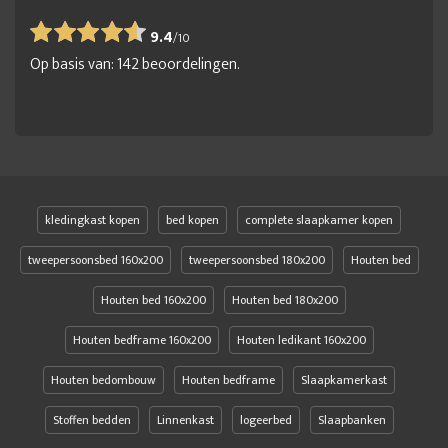
9.4
/
10
Op basis van:
142
beoordelingen.
kledingkast kopen
bed kopen
complete slaapkamer kopen
tweepersoonsbed 160x200
tweepersoonsbed 180x200
Houten bed
Houten bed 160x200
Houten bed 180x200
Houten bedframe 160x200
Houten ledikant 160x200
Houten bedombouw
Houten bedframe
Slaapkamerkast
Stoffen bedden
Linnenkast
logeerbed
Slaapbanken