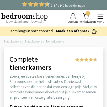
9.4
/
142 beoordelingen
10
Account
Winkelwagen
Menu
Kom langs in onze toonzaal -
Maak een afspraak
Slaapkamers
Slaapkamers
Tienerkamers
Complete
tienerkamers
Zoek jij een betaalbare tienerkamer, dan ben je bij
Bedroomshop aan het juiste adres! De nieuwste
collecties van dit jaar en dat voor een lage prijs. Stel jouw
complete tienerkamer direct vanuit je huiskamer samen
en profiteer van onze gratis bezorging!