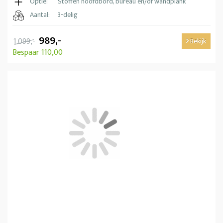
Optie:
Stoffen hoofdbord, bureau en/of wandplank
Aantal:
3-delig
989,-
1.099,-
Bekijk
Bespaar 110,00