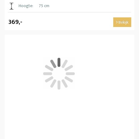
Hoogte:
75 cm
369,-
Bekijk