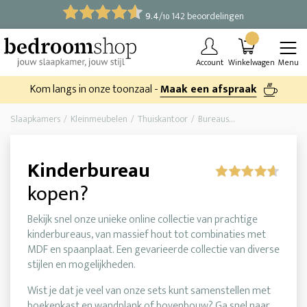
9.4
/
142 beoordelingen
10
Account
Winkelwagen
Menu
Kom langs in onze toonzaal -
Maak een afspraak
Slaapkamers
Kleinmeubelen
Thuiskantoor
Bureaus
Kinderbureaus
Kinderbureau
kopen?
Bekijk snel onze unieke online collectie van prachtige
kinderbureaus, van massief hout tot combinaties met
MDF en spaanplaat. Een gevarieerde collectie van diverse
stijlen en mogelijkheden.
Wist je dat je veel van onze sets kunt samenstellen met
boekenkast en wandplank of bovenbouw? Ga snel naar