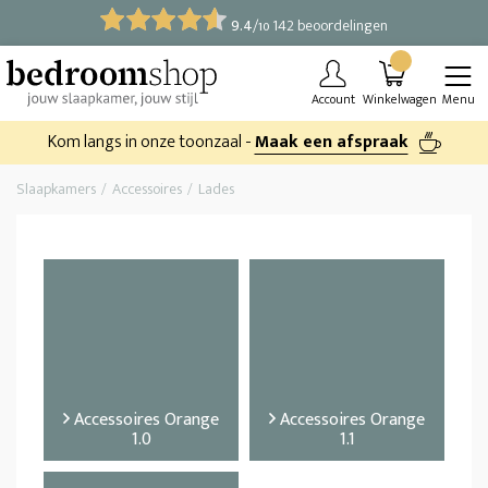
9.4
/
142 beoordelingen
10
Account
Winkelwagen
Menu
Kom langs in onze toonzaal -
Maak een afspraak
Slaapkamers
Accessoires
Lades
Accessoires Orange
Accessoires Orange
1.0
1.1