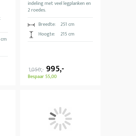
indeling met veel legplanken en
2 roedes.
t
Breedte:
251 cm
Hoogte:
215 cm
 cm
995,-
1.050,-
Bespaar 55,00