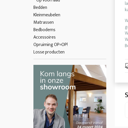
Op voorraad
l
Bedden
k
Kleinmeubelen
W
Matrassen
g
Bedbodems
W
Accessoires
W
Opruiming OP=OP!
B
Losse producten
S