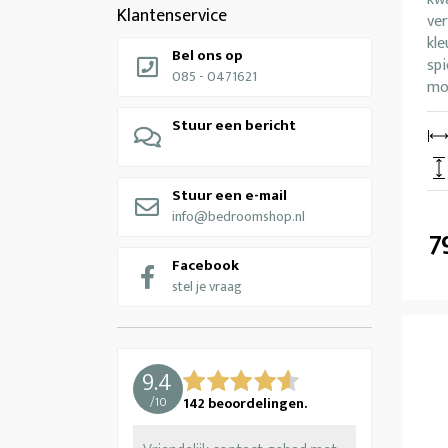
Klantenservice
ver
kle
Bel ons op
spi
085 - 0471621
mo
Stuur een bericht
Stuur een e-mail
info@bedroomshop.nl
7
Facebook
stel je vraag
9.4
/
10
142
beoordelingen.