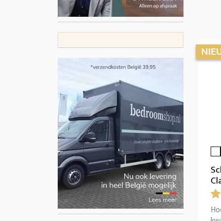
Sc
Cl
Ho
kwa