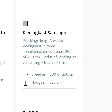
nta
Kledingkast Santiago
Prachtige beige/zwarte
kledingkast in twee
breedtematen leverbaar: 200
0
of 250 cm - Inclusief indeling en
g en
verlichting - Diepte 63 cm.
Breedte:
200 of 250 cm
 cm
Hoogte:
222 cm