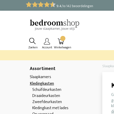
9.4
/
142 beoordelingen
10
Zoeken
Account
Winkelwagen
Slaapk
Assortiment
Slaapkamers
Kledingkasten
Schuifdeurkasten
G
Draaideurkasten
g
Zweefdeurkasten
k
Kledingkast met lades
d