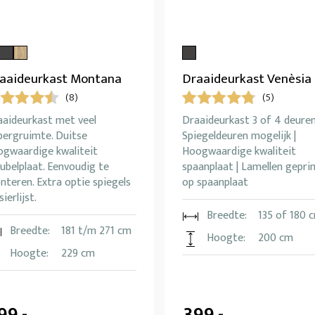
aaideurkast Montana
Draaideurkast Venèsia
(8)
(5)
aaideurkast met veel
Draaideurkast 3 of 4 deuren
bergruimte. Duitse
Spiegeldeuren mogelijk |
ogwaardige kwaliteit
Hoogwaardige kwaliteit
ubelplaat. Eenvoudig te
spaanplaat | Lamellen gepri
teren. Extra optie spiegels
op spaanplaat
sierlijst.
Breedte:
135 of 180 
Breedte:
181 t/m 271 cm
Hoogte:
200 cm
Hoogte:
229 cm
99,-
399,-