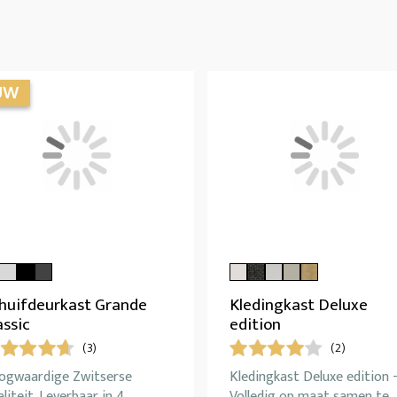
huifdeurkast Grande
Kledingkast Deluxe
assic
edition
(3)
(2)
ogwaardige Zwitserse
Kledingkast Deluxe edition 
liteit. Leverbaar in 4
Volledig op maat samen te