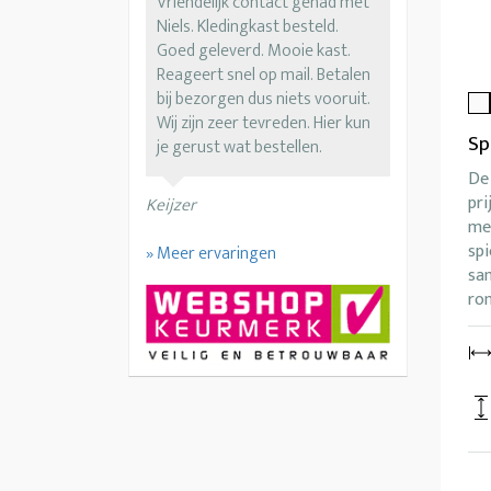
Vriendelijk contact gehad met
Niels. Kledingkast besteld.
Goed geleverd. Mooie kast.
Reageert snel op mail. Betalen
bij bezorgen dus niets vooruit.
Wij zijn zeer tevreden. Hier kun
Sp
je gerust wat bestellen.
De 
pri
Keijzer
me
spi
» Meer ervaringen
sa
ro