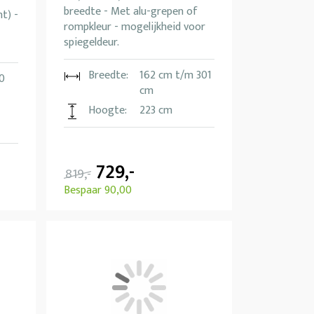
breedte - Met alu-grepen of
t) -
rompkleur - mogelijkheid voor
spiegeldeur.
Breedte:
162 cm t/m 301
0
cm
Hoogte:
223 cm
729,-
819,-
Bespaar 90,00