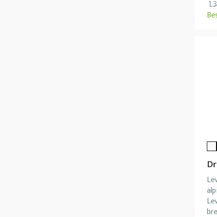
1.
Be
Dr
Le
alp
Lev
br