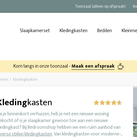
Toonzaal (alleen op afspraak)
Be
Slaapkamerset
Kledingkasten
Bedden
Kleinm
Kom langs in onze toonzaal -
Maak een afspraak
amers
Kledingkasten
Kleding
kasten
a je binnenkort verhuizen, heb je net een nieuwe woning
ekocht of is je slaapkamer gewoon toe aan een nieuwe
ledingkast? Bij Bedroomshop hebben we een ruim aanbod van
iverse stijlen kledingkasten
. Van kledingkasten voor moderne-,