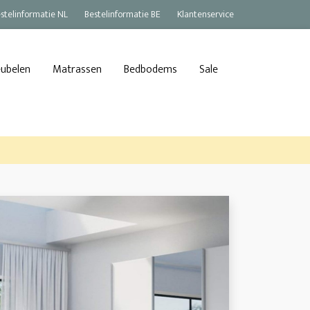
stelinformatie NL
Bestelinformatie BE
Klantenservice
eubelen
Matrassen
Bedbodems
Sale