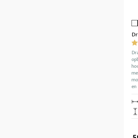
Dr
Dr
op
ho
me
mon
en 
5