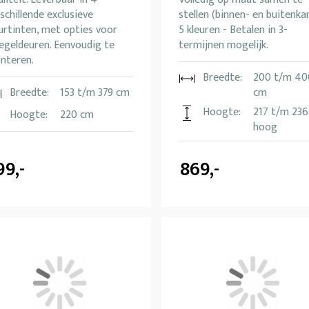
schillende exclusieve
stellen (binnen- en buitenkan
urtinten, met opties voor
5 kleuren - Betalen in 3-
egeldeuren. Eenvoudig te
termijnen mogelijk.
nteren.
Breedte:
200 t/m 40
Breedte:
153 t/m 379 cm
cm
Hoogte:
217 t/m 236
Hoogte:
220 cm
hoog
99,-
869,-