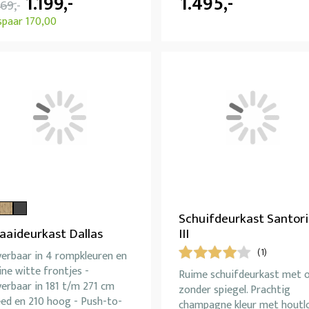
1.199,-
1.495,-
369,-
spaar 170,00
Schuifdeurkast Santori
aaideurkast Dallas
III
(1)
verbaar in 4 rompkleuren en
ine witte frontjes -
Ruime schuifdeurkast met 
erbaar in 181 t/m 271 cm
zonder spiegel. Prachtig
eed en 210 hoog - Push-to-
champagne kleur met houtl