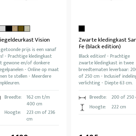
iegeldeurkast Vision
Zwarte kledingkast Sa
Fe (black edition)
getoonde prijs is een vanaf
js! - Prachtige kledingkast
Black edition! - Prachtige
t gewone en/of donkere
zwarte kledingkast in twee
egelpanelen - Online op maat
breedtematen leverbaar: 20
men te stellen - Meerdere
of 250 cm - Inclusief indelin
mpkleuren.
verlichting - Diepte 63 cm.
Breedte:
162 cm t/m
Breedte:
200 of 250
400 cm
Hoogte:
222 cm
Hoogte:
223 cm of 236
cm