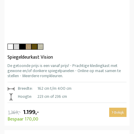
Spiegeldeurkast Vision
De getoonde prijs is een vanaf prijs! - Prachtige kledingkast met
gewone en/of donkere spiegelpanelen - Online op maat samen te
stellen - Meerdere rompkleuren.
Breedte:
162 cm t/m 400 cm
Hoogte:
223 cm of 236 cm
1.199,-
1.369,-
Bekijk
Bespaar 170,00