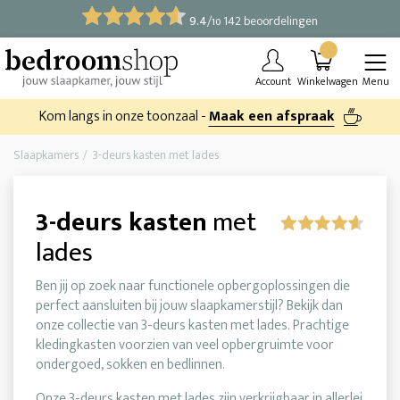
9.4
/
142 beoordelingen
10
Account
Winkelwagen
Menu
Kom langs in onze toonzaal -
Maak een afspraak
Slaapkamers
3-deurs kasten met lades
3-deurs kasten
met
lades
Ben jij op zoek naar functionele opbergoplossingen die
perfect aansluiten bij jouw slaapkamerstijl? Bekijk dan
onze collectie van 3-deurs kasten met lades. Prachtige
kledingkasten voorzien van veel opbergruimte voor
ondergoed, sokken en bedlinnen.
Onze 3-deurs kasten met lades zijn verkrijgbaar in allerlei