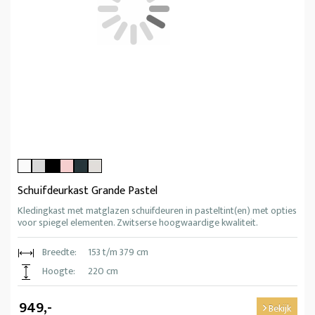
Schuifdeurkast Grande Pastel
Kledingkast met matglazen schuifdeuren in pasteltint(en) met opties
voor spiegel elementen. Zwitserse hoogwaardige kwaliteit.
Breedte:
153 t/m 379 cm
Hoogte:
220 cm
949,-
Bekijk