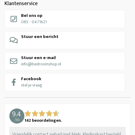
Klantenservice
Bel ons op
085 - 0471621
Stuur een bericht
Stuur een e-mail
info@bedroomshop.nl
Facebook
stel je vraag
9.4
/
10
142
beoordelingen.
Vriendelijk contact gehad met Niels. Kledingkast besteld.