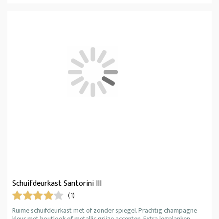
Schuifdeurkast Santorini III
(1)
Ruime schuifdeurkast met of zonder spiegel. Prachtig champagne
kleur met houtlook of metallic grijze accenten. Extra legplanken