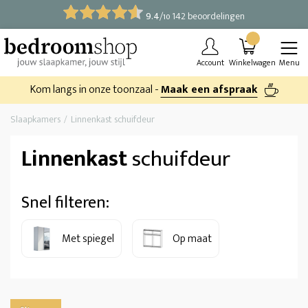
9.4
/
142 beoordelingen
10
Account
Winkelwagen
Menu
Kom langs in onze toonzaal -
Maak een afspraak
Slaapkamers
Linnenkast schuifdeur
Linnenkast
schuifdeur
Snel filteren:
Met spiegel
Op maat