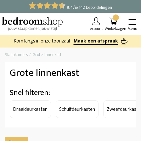
9.4
/
142 beoordelingen
10
Account
Winkelwagen
Menu
Kom langs in onze toonzaal -
Maak een afspraak
Slaapkamers
Grote linnenkast
Grote linnenkast
Snel filteren:
Draaideurkasten
Schuifdeurkasten
Zweefdeurkaste