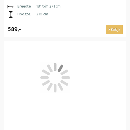
Breedte:
181 t/m 271 cm
Hoogte:
210 cm
589,-
Bekijk