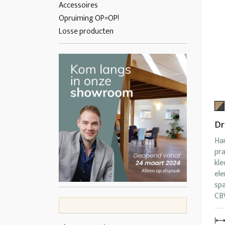
Accessoires
Opruiming OP=OP!
Losse producten
Dr
Ha
pra
kle
el
spa
CB