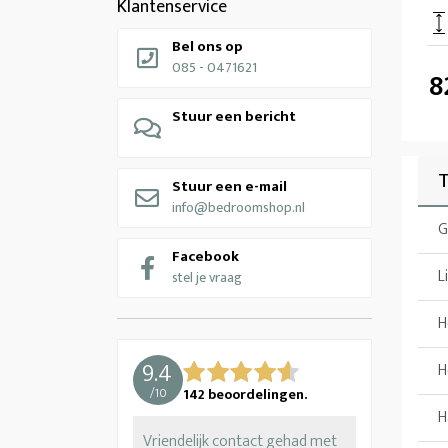
Klantenservice
Bel ons op
085 - 0471621
8
Stuur een bericht
Stuur een e-mail
info@bedroomshop.nl
G
Facebook
L
stel je vraag
H
9.4
H
/
10
142
beoordelingen.
H
Vriendelijk contact gehad met