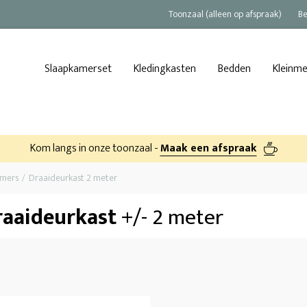
Toonzaal (alleen op afspraak)
Be
Slaapkamerset
Kledingkasten
Bedden
Kleinm
Kom langs in onze toonzaal -
Maak een afspraak
amers
Draaideurkast 2 meter
raaideurkast
+/- 2 meter