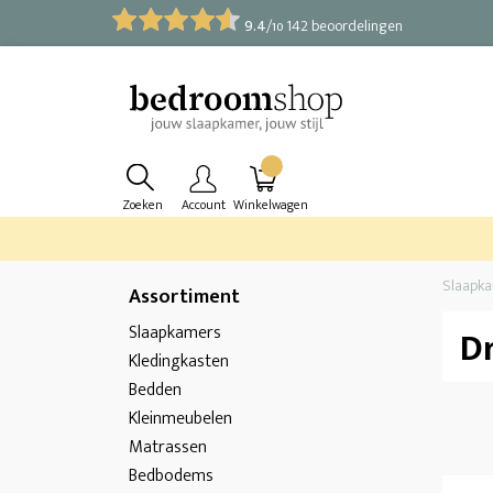
9.4
/
142 beoordelingen
10
Zoeken
Account
Winkelwagen
Slaapk
Assortiment
Slaapkamers
D
Kledingkasten
Bedden
Kleinmeubelen
Matrassen
Bedbodems