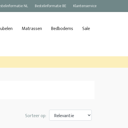
stelinformatie NL
Bestelinformatie BE
Klantenservice
eubelen
Matrassen
Bedbodems
Sale
Sorteer op: