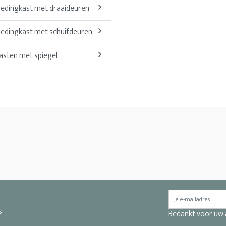
ledingkast met draaideuren
ledingkast met schuifdeuren
asten met spiegel
s
Bedankt voor uw