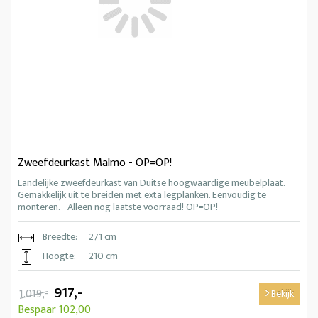
Zweefdeurkast Malmo - OP=OP!
Landelijke zweefdeurkast van Duitse hoogwaardige meubelplaat.
Gemakkelijk uit te breiden met exta legplanken. Eenvoudig te
monteren. - Alleen nog laatste voorraad! OP=OP!
Breedte:
271 cm
Hoogte:
210 cm
917,-
1.019,-
Bekijk
Bespaar 102,00