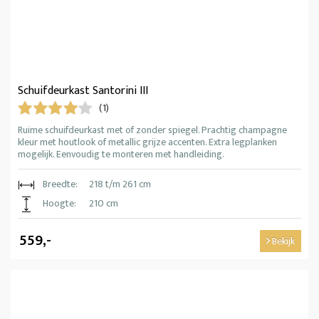
Schuifdeurkast Santorini III
(1)
Ruime schuifdeurkast met of zonder spiegel. Prachtig champagne
kleur met houtlook of metallic grijze accenten. Extra legplanken
mogelijk. Eenvoudig te monteren met handleiding.
Breedte:
218 t/m 261 cm
Hoogte:
210 cm
559,-
Bekijk