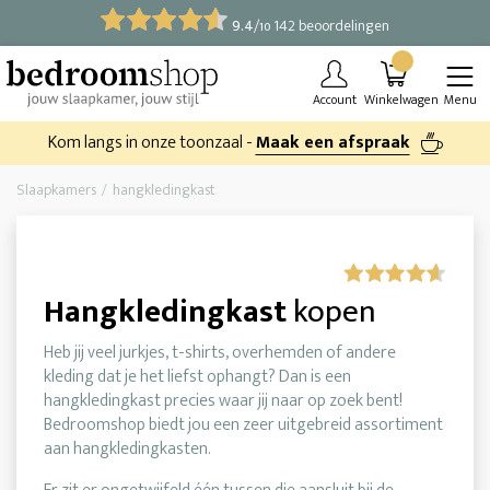
9.4
/
142 beoordelingen
10
Account
Winkelwagen
Menu
Kom langs in onze toonzaal -
Maak een afspraak
Slaapkamers
hangkledingkast
Hangkledingkast
kopen
Heb jij veel jurkjes, t-shirts, overhemden of andere
kleding dat je het liefst ophangt? Dan is een
hangkledingkast precies waar jij naar op zoek bent!
Bedroomshop biedt jou een zeer uitgebreid assortiment
aan hangkledingkasten.