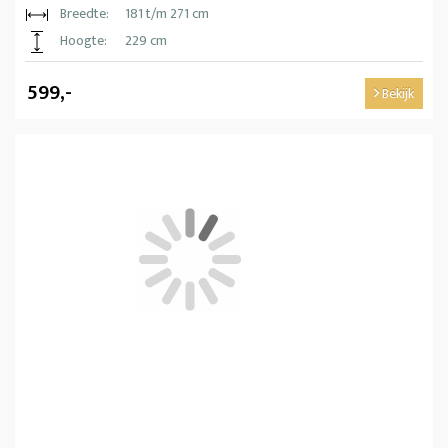
Breedte:
181 t/m 271 cm
Hoogte:
229 cm
599,-
Bekijk