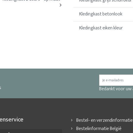
Kledingkast grijs schuifdeur
Kledingkast betonlook
Kledingkast eiken kleur
s
Bedankt voor uw
enservice
Bestel- en verzendinformatie
Bestelinformatie België