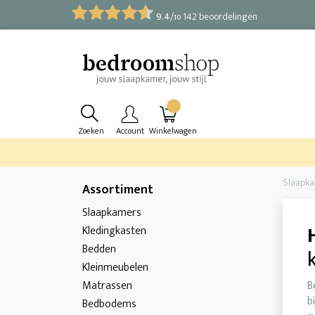
9.4
/
142 beoordelingen
10
Zoeken
Account
Winkelwagen
Slaapk
Assortiment
Slaapkamers
Kledingkasten
Bedden
Kleinmeubelen
Matrassen
B
b
Bedbodems