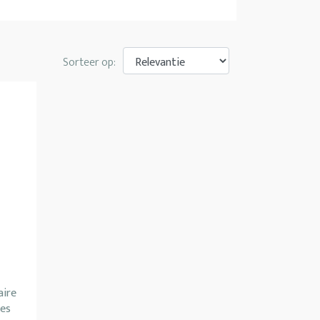
Sorteer op:
aire
tes