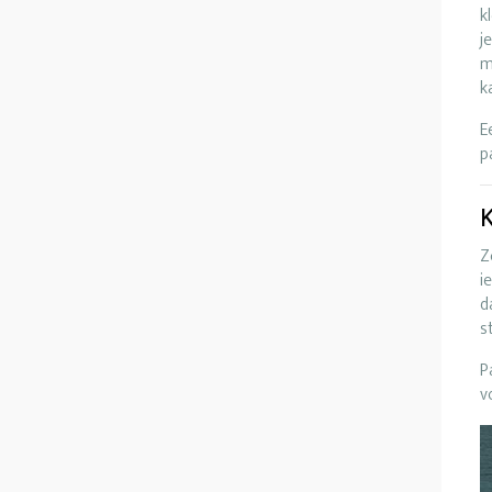
k
j
m
k
E
p
K
Z
i
d
s
P
v