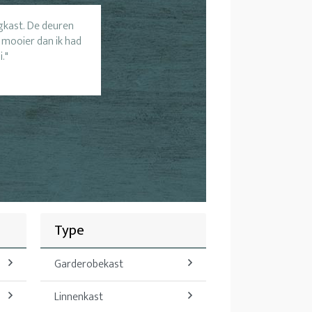
ngkast. De deuren
 mooier dan ik had
i.
Type
Garderobekast
Linnenkast