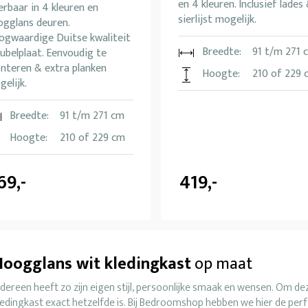
en 4 kleuren. Inclusief lades
erbaar in 4 kleuren en
sierlijst mogelijk.
ogglans deuren.
ogwaardige Duitse kwaliteit
Breedte:
91 t/m 271 
ubelplaat. Eenvoudig te
nteren & extra planken
Hoogte:
210 of 229 
elijk.
Breedte:
91 t/m 271 cm
Hoogte:
210 of 229 cm
69,-
419,-
Hoogglans wit kledingkast
op maat
edereen heeft zo zijn eigen stijl, persoonlijke smaak en wensen. Om dez
ledingkast exact hetzelfde is. Bij Bedroomshop hebben we hier de per