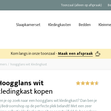
Toonzaal (alleen op afspraak)
Be
Slaapkamerset
Kledingkasten
Bedden
Kleinm
Kom langs in onze toonzaal -
Maak een afspraak
amers
hoogglans wit kledingkast
Hoogglans wit
kledingkast kopen
en je op zoek naar een hoogglans wit kledingkast? Dan ben je
ij Bedroomshop op de perfecte plek belandt! Met een zeer