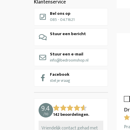
Klantenservice
Bel ons op
085 - 0471621
Stuur een bericht
Stuur een e-mail
info@bedroomshop.nl
Facebook
stel je vraag
9.4
Dr
/
10
142
beoordelingen.
Pr
Vriendelijk contact gehad met