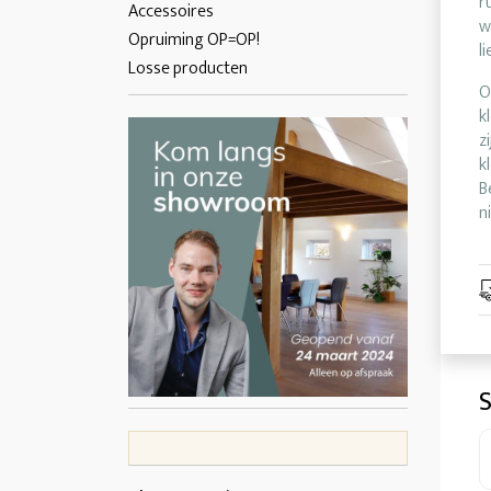
r
Accessoires
w
Opruiming OP=OP!
l
Losse producten
O
k
z
k
B
n
S