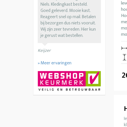
lev
Niels. Kledingkast besteld.
ho
Goed geleverd. Mooie kast.
Ho
Reageert snel op mail. Betalen
me
bij bezorgen dus niets vooruit.
mo
Wij zijn zeer tevreden. Hier kun
mog
je gerust wat bestellen.
Keijzer
» Meer ervaringen
2
I
k