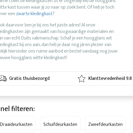
uime collectie kledingkasten zit er ongetwijfeld de hoogglans
itte kast tussen waar jij zo naar op zoek bent. Of heb je toch
iever een
zwarte kledingkast
?
ok daarvoor ben je bij ons het juiste adres! Al onze
ledingkasten zijn gemaakt van hoogwaardige materialen en
ijn van echt Duits vakmanschap. Schaf je een hoogglans wit
ledingkast bij ons aan, dan heb je daar nog járen plezier van.
ekijk hieronder ons ruime aanbod en bestel vandaag nog jouw
ieuwe hoogglans witte kledingkast!
Gratis thuisbezorgd
Klanttevredenheid 9.8
nel filteren:
Draaideurkasten
Schuifdeurkasten
Zweefdeurkasten