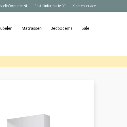
stelinformatie NL
Bestelinformatie BE
Klantenservice
eubelen
Matrassen
Bedbodems
Sale