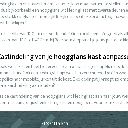
ledingkast in ons assortiment is namelijk op maat samen te stellen a
e dus bijvoorbeeld een hoogglans wit kledingkast met zwarte deuren e
eeste kledingkasten mogelijk! Bekijk de specifieke productpagina van 
ast te bekijken!
en breedte van 100cm niet voldoende? Geen probleem! Zo goed als al
assen. Van 100 tot 400cm, bij Bedroomshop vindt je jouw perfecte kl
astindeling van je
hoogglans kast
aanpass
oals we al zeiden heeft iedereen zo zijn of haar eigen stijl. Hiermee be
emands huis. Ook qua kledingstijl zijn we allen verschillend. De één zwe
agelijks haar mooiste jurken uit de kast. Elke kledingstijl vraagt zo om
tandaard indeling aanhouden?
as de kastindeling van de hoogglans wit kledingkast aan naar jouw we
oor al je jeans, of juist enkel hangrekken nodig bent voor je jurkjes, b
Recensies