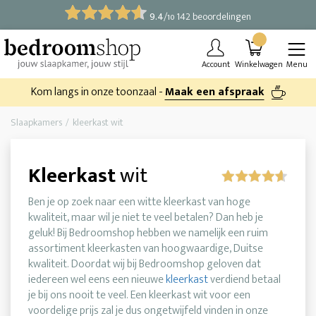
9.4
/
142 beoordelingen
10
Account
Winkelwagen
Menu
Kom langs in onze toonzaal -
Maak een afspraak
Slaapkamers
kleerkast wit
Kleerkast
wit
Ben je op zoek naar een witte kleerkast van hoge
kwaliteit, maar wil je niet te veel betalen? Dan heb je
geluk! Bij Bedroomshop hebben we namelijk een ruim
assortiment kleerkasten van hoogwaardige, Duitse
kwaliteit. Doordat wij bij Bedroomshop geloven dat
iedereen wel eens een nieuwe
kleerkast
verdiend betaal
je bij ons nooit te veel. Een kleerkast wit voor een
voordelige prijs zal je dus ongetwijfeld vinden in onze