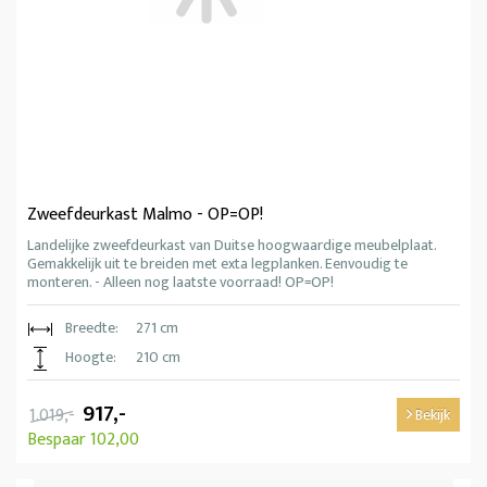
Zweefdeurkast Malmo - OP=OP!
Landelijke zweefdeurkast van Duitse hoogwaardige meubelplaat.
Gemakkelijk uit te breiden met exta legplanken. Eenvoudig te
monteren. - Alleen nog laatste voorraad! OP=OP!
Breedte:
271 cm
Hoogte:
210 cm
917,-
1.019,-
Bekijk
Bespaar 102,00