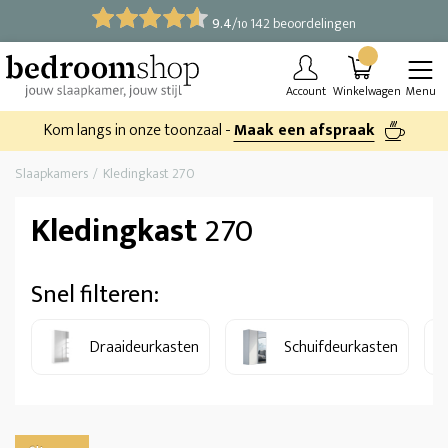
9.4
/
142 beoordelingen
10
Account
Winkelwagen
Menu
Kom langs in onze toonzaal -
Maak een afspraak
Slaapkamers
Kledingkast 270
Kledingkast
270
Snel filteren:
Draaideurkasten
Schuifdeurkasten