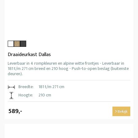
Draaideurkast Dallas
Leverbaar in 4 rompkleuren en alpine witte frontjes - Leverbaar in
181 t/m 271 cm breed en 210 hoog - Push-to-open beslag (buitenste
deuren).
Breedte:
181 t/m 271 cm
Hoogte:
210 cm
589,-
Bekijk