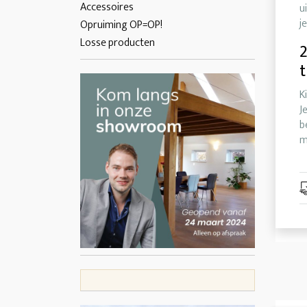
Accessoires
u
j
Opruiming OP=OP!
Losse producten
2
t
K
J
b
m