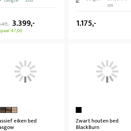
Lengte:
200
cm
3.399,-
1.175,-
446,-
spaar 47,00
ssief eiken bed
Zwart houten bed
asgow
BlackBurn