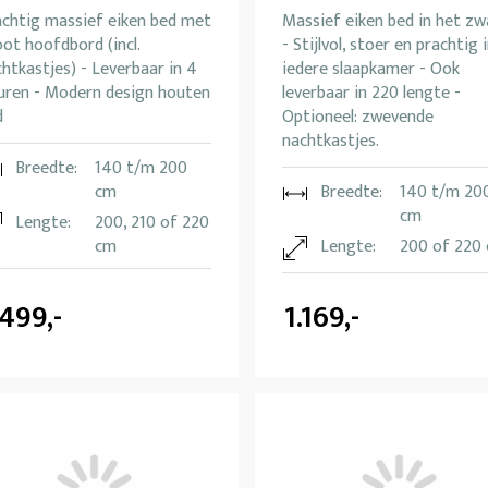
achtig massief eiken bed met
Massief eiken bed in het zw
ot hoofdbord (incl.
- Stijlvol, stoer en prachtig 
htkastjes) - Leverbaar in 4
iedere slaapkamer - Ook
euren - Modern design houten
leverbaar in 220 lengte -
d
Optioneel: zwevende
nachtkastjes.
Breedte:
140 t/m 200
cm
Breedte:
140 t/m 20
cm
Lengte:
200, 210 of 220
cm
Lengte:
200 of 220
.499,-
1.169,-