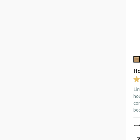
Ho
Lim
ho
co
bed