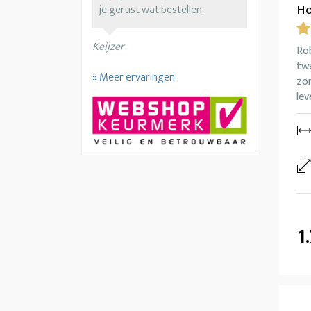
Ho
je gerust wat bestellen.
Keijzer
Rob
tw
» Meer ervaringen
zon
lev
1