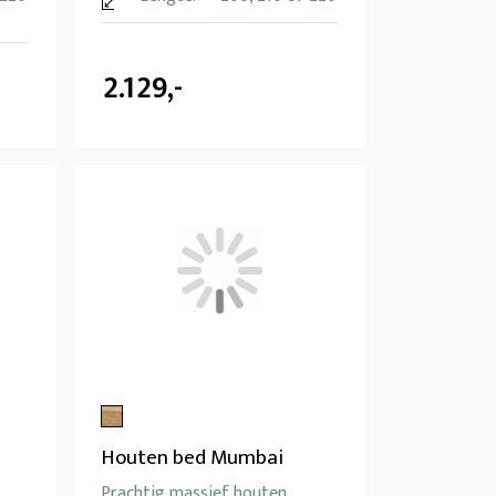
2.129,-
Houten bed Mumbai
Prachtig massief houten