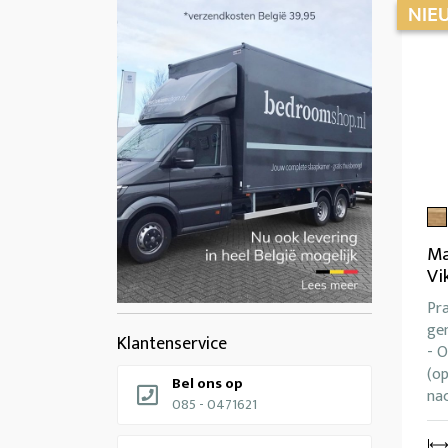
Ma
Vi
Pra
ge
Klantenservice
- 
(op
Bel ons op
na
085 - 0471621