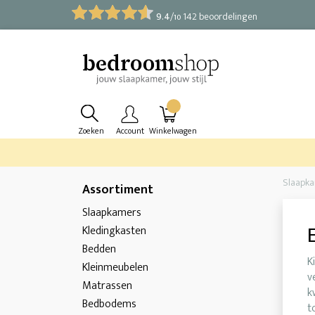
9.4
/
142 beoordelingen
10
Zoeken
Account
Winkelwagen
Slaapk
Assortiment
Slaapkamers
Kledingkasten
Bedden
K
Kleinmeubelen
v
Matrassen
k
Bedbodems
t