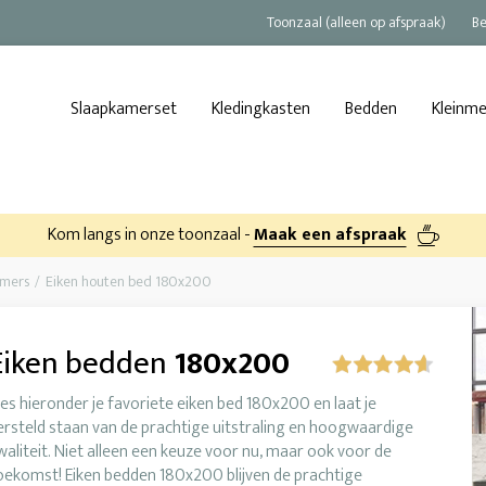
Toonzaal (alleen op afspraak)
Be
Slaapkamerset
Kledingkasten
Bedden
Kleinm
Kom langs in onze toonzaal -
Maak een afspraak
amers
Eiken houten bed 180x200
Eiken bedden
180x200
ies hieronder je favoriete eiken bed 180x200 en laat je
ersteld staan van de prachtige uitstraling en hoogwaardige
waliteit. Niet alleen een keuze voor nu, maar ook voor de
oekomst! Eiken bedden 180x200 blijven de prachtige