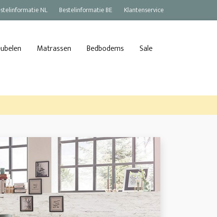
stelinformatie NL
Bestelinformatie BE
Klantenservice
eubelen
Matrassen
Bedbodems
Sale