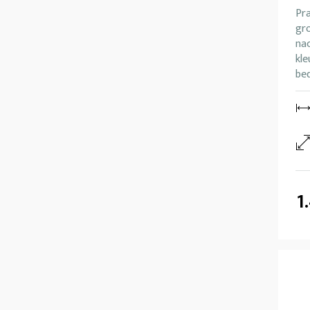
Pr
gro
nac
kl
be
1