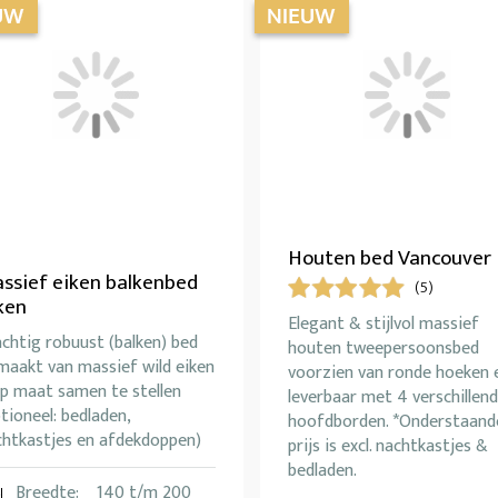
Houten bed Vancouver
ssief eiken balkenbed
(5)
ken
Elegant & stijlvol massief
chtig robuust (balken) bed
houten tweepersoonsbed
maakt van massief wild eiken
voorzien van ronde hoeken 
Op maat samen te stellen
leverbaar met 4 verschillen
tioneel: bedladen,
hoofdborden. *Onderstaand
chtkastjes en afdekdoppen)
prijs is excl. nachtkastjes &
bedladen.
Breedte:
140 t/m 200