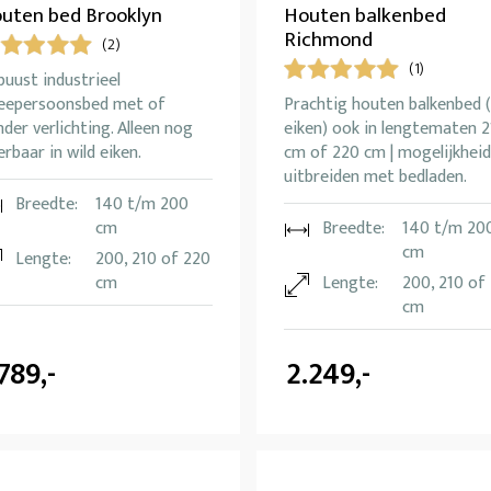
uten bed Brooklyn
Houten balkenbed
Richmond
(2)
(1)
uust industrieel
eepersoonsbed met of
Prachtig houten balkenbed (
der verlichting. Alleen nog
eiken) ook in lengtematen 2
erbaar in wild eiken.
cm of 220 cm | mogelijkheid
uitbreiden met bedladen.
Breedte:
140 t/m 200
cm
Breedte:
140 t/m 20
cm
Lengte:
200, 210 of 220
cm
Lengte:
200, 210 of
cm
.789,-
2.249,-