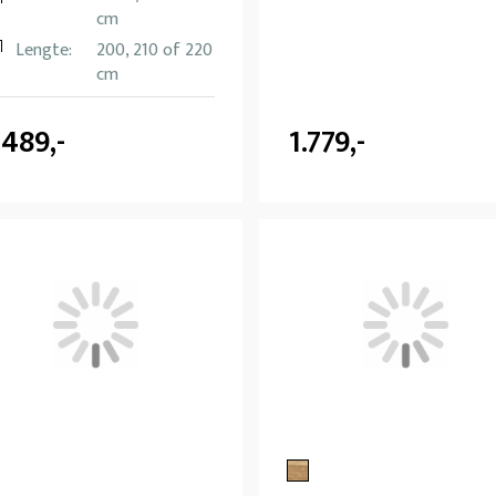
cm
Lengte:
200, 210 of 220
cm
.489,-
1.779,-