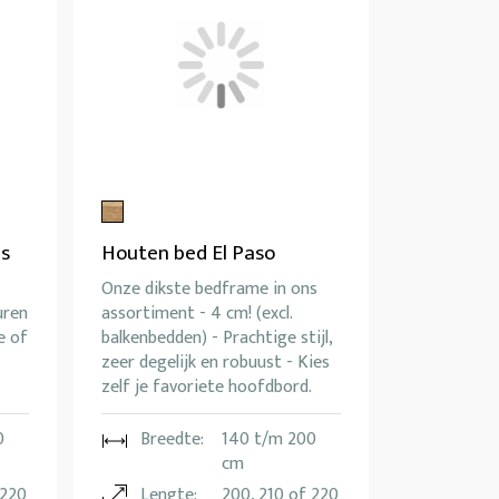
ds
Houten bed El Paso
Onze dikste bedframe in ons
uren
assortiment - 4 cm! (excl.
e of
balkenbedden) - Prachtige stijl,
zeer degelijk en robuust - Kies
zelf je favoriete hoofdbord.
0
Breedte:
140 t/m 200
cm
 220
Lengte:
200, 210 of 220