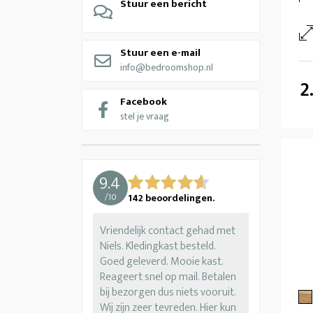
Stuur een bericht
Stuur een e-mail
info@bedroomshop.nl
2
Facebook
stel je vraag
9.4
/
10
142
beoordelingen.
Vriendelijk contact gehad met
Niels. Kledingkast besteld.
Goed geleverd. Mooie kast.
Reageert snel op mail. Betalen
bij bezorgen dus niets vooruit.
Wij zijn zeer tevreden. Hier kun