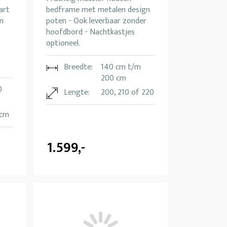
art
bedframe met metalen design
in
poten - Ook leverbaar zonder
hoofdbord - Nachtkastjes
optioneel.
Breedte:
140 cm t/m
200 cm
0
Lengte:
200, 210 of 220
 cm
1.599,-