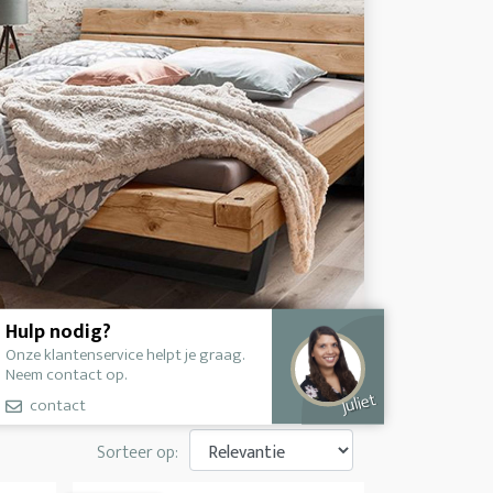
Hulp nodig?
Onze klantenservice helpt je graag.
Neem contact op.
Juliet
contact
Sorteer op: