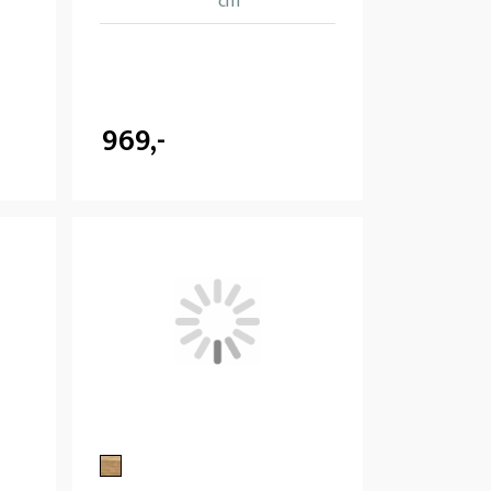
cm
969,-