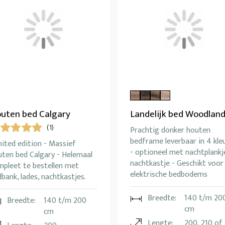
uten bed Calgary
Landelijk bed Woodlan
(1)
Prachtig donker houten
bedframe leverbaar in 4 kle
ited edition - Massief
- optioneel met nachtplankj
uten bed Calgary - Helemaal
nachtkastje - Geschikt voor
mpleet te bestellen met
elektrische bedbodems
bank, lades, nachtkastjes.
Breedte:
140 t/m 20
Breedte:
140 t/m 200
cm
cm
Lengte:
200, 210 of