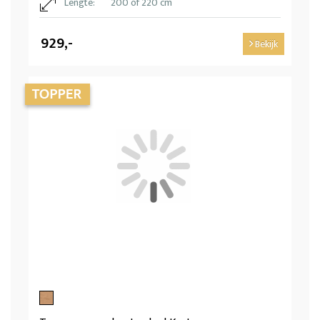
Lengte:
200 of 220 cm
929,-
Bekijk