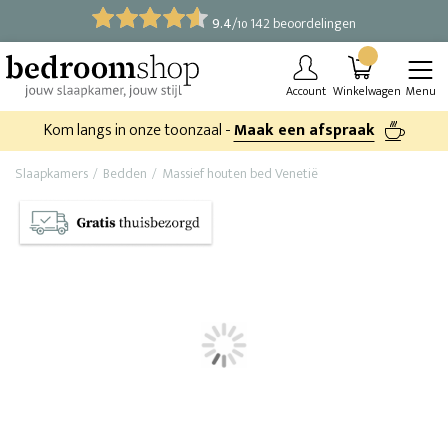
9.4
/
142 beoordelingen
10
Account
Winkelwagen
Menu
Kom langs in onze toonzaal -
Maak een afspraak
Slaapkamers
Bedden
Massief houten bed Venetië