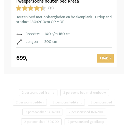
Tweepersoons houten bed Kreta
(11)
Houten bed met opbergladen en boekenplank - Uitlopend
product 180x200cm OP = OP
Breedte:
140 t/m 180 cm
Lengte:
200 cm
699,-
Bekijk
2 persoons bed frame
2 persoons bed met ombouw
2 persoons bedden
2 persoons ledikant
2 persoonsbed
2 persoonsbed 140x200
2 persoonsbed 160x200
2 persoonsbed 180x200
2 persoonsbed goedkoop