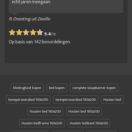
echt jaren meegaan.
goedkoop 2 persoonsbed
goedkoop bed
goedkoop tweepersoonsbed
goedkope 2 persoonsbedden
R. Ooosting uit Zwolle
goedkope bedden
goedkope bedden 160x200
9.4
/
10
goedkope bedden 180x200
goedkope bedden online
Op basis van:
142
beoordelingen.
Goedkope bedframe
Goedkope bedombouw
Goedkope houten bedden
goedkope ledikant
groot tweepersoonsbed
Houten 2 persoonsbed
Houten bed
Houten bed 140x200
Houten bed 160x200
Houten bed 180x200
Houten bed 200x200
kledingkast kopen
bed kopen
complete slaapkamer kopen
Houten bed design
Houten bed met lades
tweepersoonsbed 160x200
tweepersoonsbed 180x200
Houten bed
Houten bed met opbergruimte
Houten bed 160x200
Houten bed 180x200
Houten bed met opbergruimte 140x200
Houten bedframe 160x200
Houten ledikant 160x200
Houten bed met opbergruimte 160x200
Houten bedframe