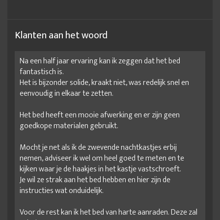
Bedombouw met opbergruimte
Bedombouw op maat
Bedombouw voor elektrische lattenbodem
Klanten aan het woord
Bedombouw zonder lattenbodem
beste beddenwinkel
Na een half jaar ervaring kan ik zeggen dat het bed
beste ledikant
Beuken bed
Beuken bedden
fantastisch is.
Beuken houten bed 140x200
Beuken houten bed 160x200
Het is bijzonder solide, kraakt niet, was redelijk snel en
eenvoudig in elkaar te zetten.
Beuken houten bed 180x200
Beuken houten bed 200x200
Het bed heeft een mooie afwerking en er zijn geen
Blank eiken bed
Blank eiken ledikant
Blank houten bed
goedkope materialen gebruikt.
bruin ledikant
complete bedden
Mocht je net als ik de zwevende nachtkastjes erbij
complete bedden aanbiedingen
Donker houten ledikant
nemen, adviseer ik wel om heel goed te meten en te
Eiken bed
Eiken bed met lades
Eiken bedden
kijken waar je de haakjes in het kastje vastschroeft.
Je wil ze strak aan het bed hebben en hier zijn de
Eiken houten bed 140x200
Eiken houten bed 160x200
instructies wat onduidelijk.
Eiken houten bed 180x200
Eiken houten bed 200x200
Voor de rest kan ik het bed van harte aanraden. Deze zal
Eiken ledikant 180x200
Eikenhouten bed frame