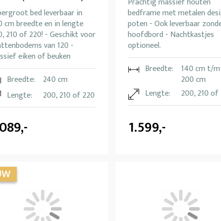
Prachtig massief houten
ergroot bed leverbaar in
bedframe met metalen des
0 cm breedte en in lengte
poten - Ook leverbaar zond
, 210 of 220! - Geschikt voor
hoofdbord - Nachtkastjes
lattenbodems van 120 -
optioneel.
ssief eiken of beuken
Breedte:
140 cm t/m
Breedte:
240 cm
200 cm
Lengte:
200, 210 of
Lengte:
200, 210 of 220
.089,-
1.599,-