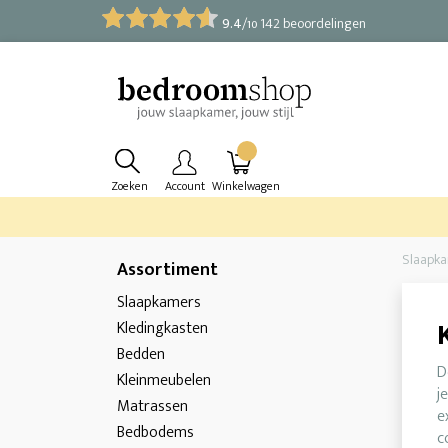
9.4
/
142 beoordelingen
10
Zoeken
Account
Winkelwagen
Slaapk
Assortiment
Slaapkamers
Kledingkasten
Bedden
D
Kleinmeubelen
j
Matrassen
e
Bedbodems
c