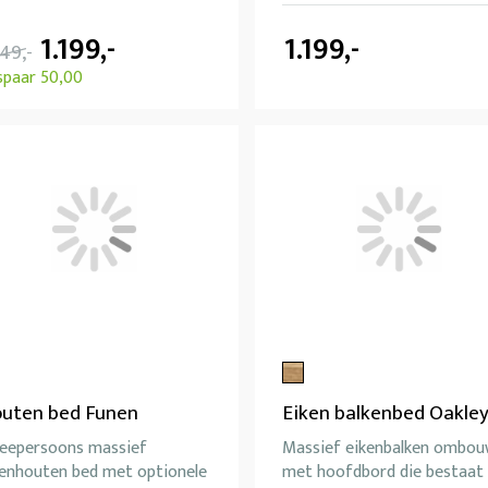
1.199,-
1.199,-
249,-
spaar 50,00
uten bed Funen
Eiken balkenbed Oakle
eepersoons massief
Massief eikenbalken ombo
kenhouten bed met optionele
met hoofdbord die bestaat 