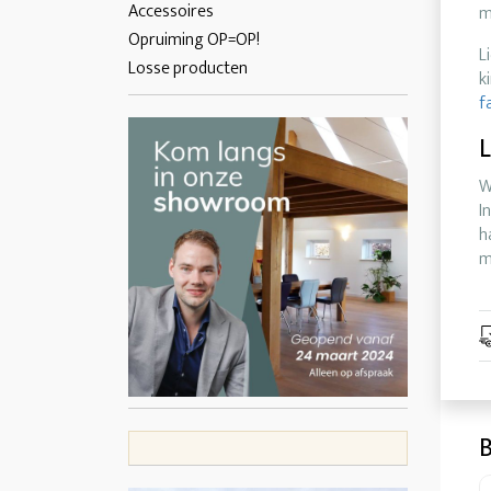
Accessoires
m
Opruiming OP=OP!
L
Losse producten
k
f
L
W
I
h
m
B