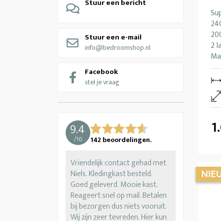
Stuur een bericht
Sup
24
200
Stuur een e-mail
2 
info@bedroomshop.nl
Ma
Facebook
stel je vraag
1
9.4
/
10
142
beoordelingen.
Vriendelijk contact gehad met
Niels. Kledingkast besteld.
Goed geleverd. Mooie kast.
Reageert snel op mail. Betalen
bij bezorgen dus niets vooruit.
Wij zijn zeer tevreden. Hier kun