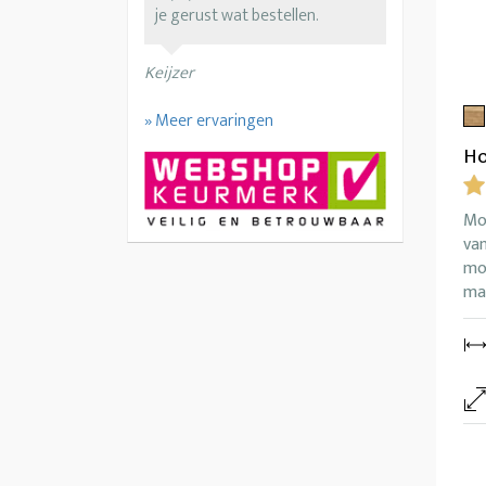
je gerust wat bestellen.
Keijzer
» Meer ervaringen
Ho
Mo
van
mod
ma