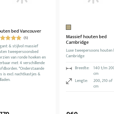
uten bed Vancouver
Massief houten bed
(5)
Cambridge
gant & stijlvol massief
Luxe tweepersoons houten 
uten tweepersoonsbed
Cambridge
orzien van ronde hoeken en
erbaar met 4 verschillende
Breedte:
140 t/m 20
ofdborden. *Onderstaande
cm
js is excl. nachtkastjes &
laden.
Lengte:
200, 210 of
cm