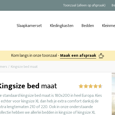
Toonzaal (alleen op afspraak)
Be
Slaapkamerset
Kledingkasten
Bedden
Kleinm
Kom langs in onze toonzaal -
Maak een afspraak
amers
Kingsize bed maat
Kingsize bed
maat
e standaard kingsize bed maat is 180x200 in heel Europa. Kies
e echter voor kingsize XL dan heb je extra comfort dankzij de
xtra lengtematen 210 of 220. Ook in onze onderstaande
ollectie hebben we allerlei bedden in kingsize of kingsize XL