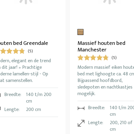
uten bed Greendale
Massief houten bed
Manchester
(5)
(5)
dern, elegant en de trend
 dit jaar! » Prachtige
Modern massief eiken hout
erne lamellen-stijl - Op
bed met lighoogte ca. 48 cm
at samenstellen.
Bijpassend hoofdbord,
sledepoten en nachtkastjes
mogelijk.
Breedte:
140 t/m 200
cm
Breedte:
140 t/m 20
Lengte:
200 cm
cm
Lengte:
200, 210 of
cm