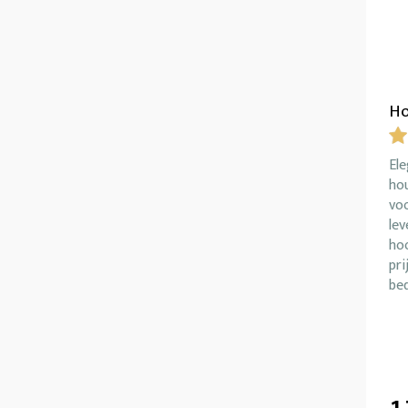
Ho
Ele
ho
vo
lev
ho
pri
bed