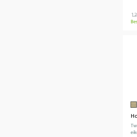
1.
Be
Ho
Tw
ei