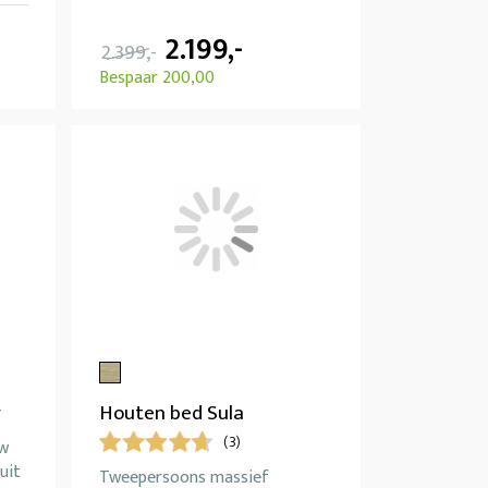
2.199,-
2.399,-
Bespaar 200,00
y
Houten bed Sula
(3)
uw
uit
Tweepersoons massief