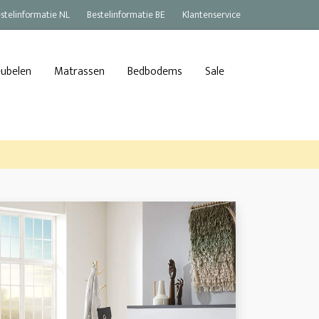
stelinformatie NL
Bestelinformatie BE
Klantenservice
eubelen
Matrassen
Bedbodems
Sale