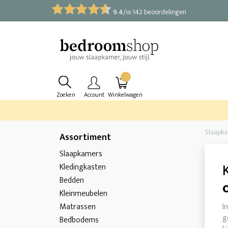
9.4
/
142 beoordelingen
10
Zoeken
Account
Winkelwagen
Slaapk
Assortiment
Slaapkamers
Kledingkasten
Bedden
Kleinmeubelen
Matrassen
I
g
Bedbodems