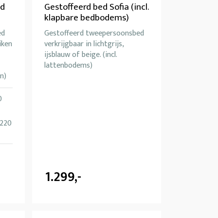
ed
Gestoffeerd bed Sofia (incl.
klapbare bedbodems)
ed
Gestoffeerd tweepersoonsbed
iken
verkrijgbaar in lichtgrijs,
ijsblauw of beige. (incl.
lattenbodems)
n)
0
 220
1.299,-