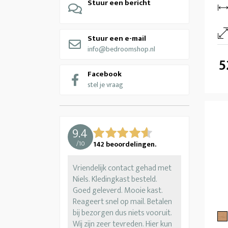
Stuur een bericht
Stuur een e-mail
info@bedroomshop.nl
5
Facebook
stel je vraag
9.4
/
10
142
beoordelingen.
Vriendelijk contact gehad met
Niels. Kledingkast besteld.
Goed geleverd. Mooie kast.
Reageert snel op mail. Betalen
bij bezorgen dus niets vooruit.
Wij zijn zeer tevreden. Hier kun