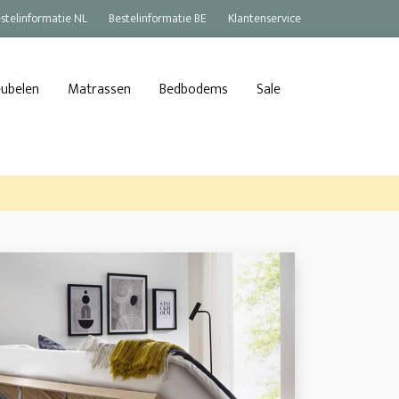
stelinformatie NL
Bestelinformatie BE
Klantenservice
eubelen
Matrassen
Bedbodems
Sale