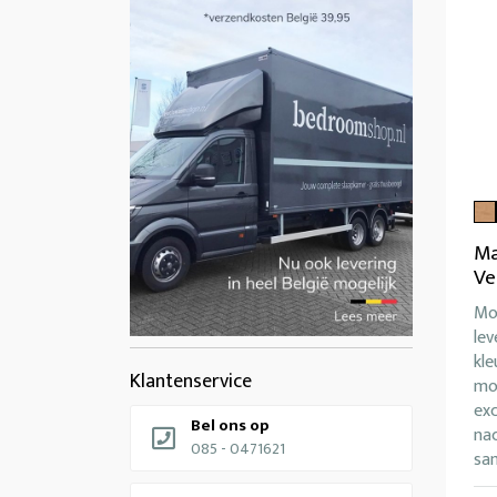
Ma
Ve
Mo
lev
kl
Klantenservice
mog
exc
Bel ons op
nac
085 - 0471621
sam