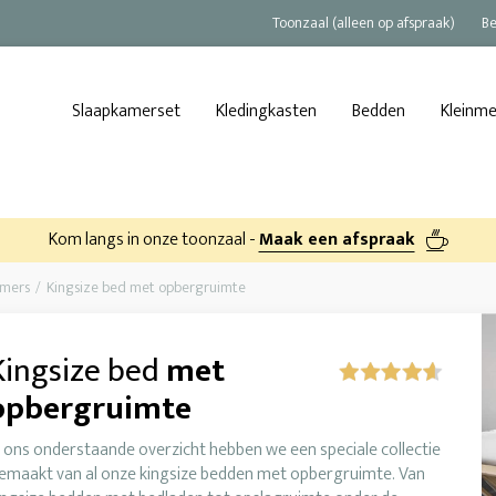
Toonzaal (alleen op afspraak)
Be
Slaapkamerset
Kledingkasten
Bedden
Kleinm
Kom langs in onze toonzaal -
Maak een afspraak
amers
Kingsize bed met opbergruimte
Kingsize bed
met
opbergruimte
n ons onderstaande overzicht hebben we een speciale collectie
emaakt van al onze kingsize bedden met opbergruimte. Van