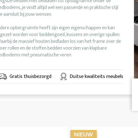
ingsize bedden met bedladen tot opslagruimte onder de
edbodems, je vindt altijd wel een passende en praktische stijl
ie aansluit bij jouw wensen.
edere opbergruimte heeft zijn eigen eigenschappen en kan
ngezet worden voor beddengoed, kussens en overige spullen.
aarbij de massief houten bedladen los van het frame over de
loer rollen en de stoffen bedden voorzien van klapbare
edbodems met pneumatische veren.
Gratis thuisbezorgd
Duitse kwaliteits meubels