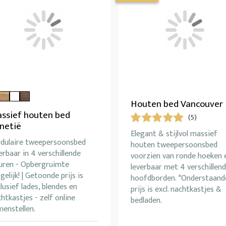
Houten bed Vancouver
ssief houten bed
(5)
netië
Elegant & stijlvol massief
dulaire tweepersoonsbed
houten tweepersoonsbed
erbaar in 4 verschillende
voorzien van ronde hoeken 
euren - Opbergruimte
leverbaar met 4 verschillen
elijk! | Getoonde prijs is
hoofdborden. *Onderstaand
lusief lades, blendes en
prijs is excl. nachtkastjes &
htkastjes - zelf online
bedladen.
enstellen.