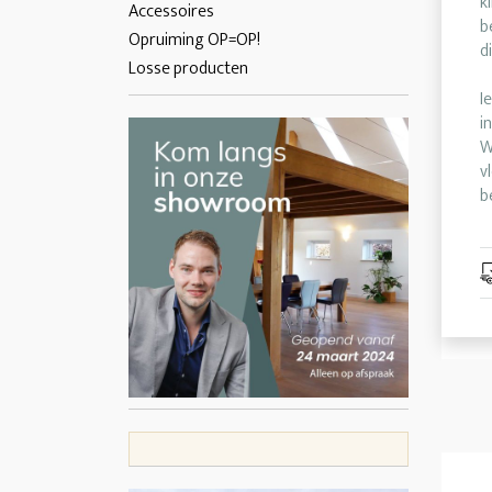
k
Accessoires
b
Opruiming OP=OP!
d
Losse producten
I
i
W
v
b