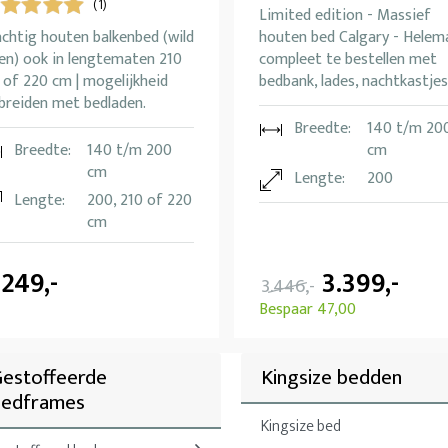
(1)
Limited edition - Massief
chtig houten balkenbed (wild
houten bed Calgary - Helem
en) ook in lengtematen 210
compleet te bestellen met
of 220 cm | mogelijkheid
bedbank, lades, nachtkastjes
breiden met bedladen.
Breedte:
140 t/m 20
Breedte:
140 t/m 200
cm
cm
Lengte:
200
Lengte:
200, 210 of 220
cm
.249,-
3.399,-
3.446,-
Bespaar 47,00
estoffeerde
Kingsize bedden
bedframes
Kingsize bed