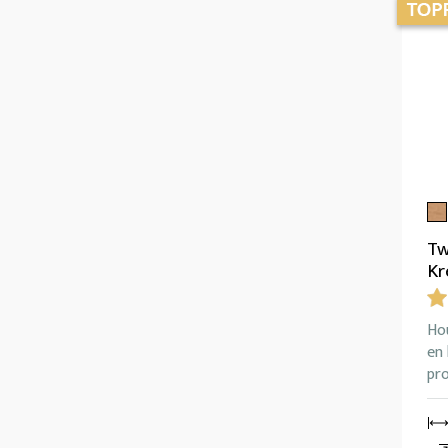
Tw
Kr
Ho
en 
pr