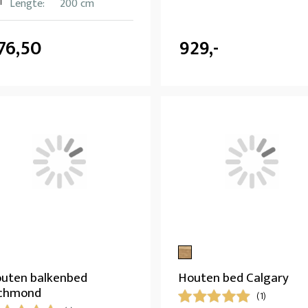
Lengte:
200 cm
76,50
929,-
uten balkenbed
Houten bed Calgary
chmond
(1)