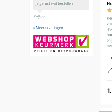
Ho
je gerust wat bestellen.
Keijzer
Ke
vo
» Meer ervaringen
lev
ho
pri
bed
1