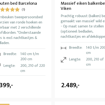
uten bed Barcelona
Massief eiken balkenb
Viken
(1)
Prachtig robuust (balken) b
rnbeuken tweepersoonsbed
gemaakt van massief wild e
orzien van ronde hoeken en
- Op maat samen te stellen
erbaar met 2 verschillende
(optioneel: bedladen,
ofdborden. *Onderstaande
nachtkastjes en afdekdoppe
js is excl. nachtkastjes &
laden.
Breedte:
140 t/m 20
cm
Breedte:
140 cm t/m
200 cm
Lengte:
200, 210 of
cm
Lengte:
200, 210 of 220
cm
.399,-
2.489,-