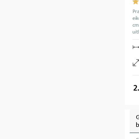
Pra
eik
cm 
uit
2
G