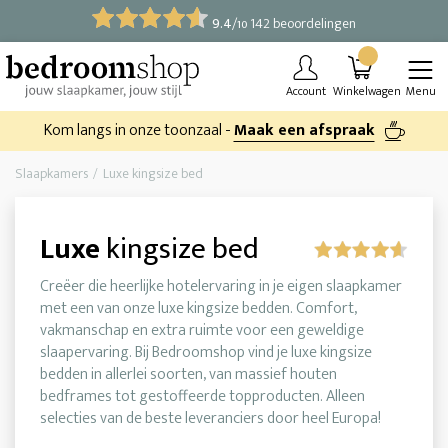
9.4
/
142 beoordelingen
10
Account
Winkelwagen
Menu
Kom langs in onze toonzaal -
Maak een afspraak
Slaapkamers
Luxe kingsize bed
Luxe
kingsize bed
Creëer die heerlijke hotelervaring in je eigen slaapkamer
met een van onze luxe kingsize bedden. Comfort,
vakmanschap en extra ruimte voor een geweldige
slaapervaring. Bij Bedroomshop vind je luxe kingsize
bedden in allerlei soorten, van massief houten
bedframes tot gestoffeerde topproducten. Alleen
selecties van de beste leveranciers door heel Europa!