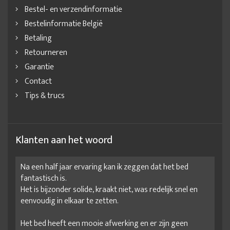
Bestel- en verzendinformatie
Bedframe zonder matras
Bedkader 140x200
Bestelinformatie België
Bedkader 160x200
Bedkader 180x200
Bedkader 180x220
Betaling
Bedkaders
bedmeubels
Bedombouw
Retourneren
Garantie
Bedombouw 140x200
Bedombouw 140x210
Contact
Bedombouw 160x200
Bedombouw 160x210
Tips & trucs
Bedombouw 160x220
Bedombouw 180x200
Bedombouw 180x200 hout
Bedombouw 180x210
Bedombouw 180x220
Bedombouw 200x200
Klanten aan het woord
Bedombouw 200x220
Bedombouw met lades
Na een half jaar ervaring kan ik zeggen dat het bed
Bedombouw met lattenbodem
Bedombouw met opbergruimte
fantastisch is.
Bedombouw op maat
Bedombouw zonder lattenbodem
Het is bijzonder solide, kraakt niet, was redelijk snel en
eenvoudig in elkaar te zetten.
beste beddenwinkel
beste ledikant
Blank eiken bed
Het bed heeft een mooie afwerking en er zijn geen
Blank houten bed
bruin ledikant
complete bedden