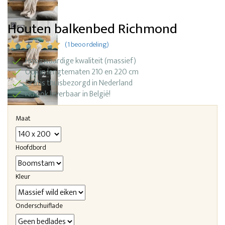
Houten balkenbed Richmond
(1 beoordeling)
Hoogwaardige kwaliteit (massief)
Ook in lengtematen 210 en 220 cm
Gratis thuisbezorgd in Nederland
Nu ook leverbaar in België!
Maat
Hoofdbord
Kleur
Onderschuiflade