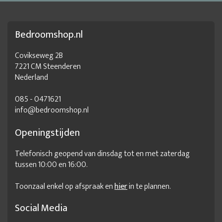
bed kopen
bed kopen 160x200
bed kopen online
bed ledikant 160x200
Bed met lades
Bedroomshop.nl
Bed met lades 180x200
Bed met nachtkastjes
Bed met opbergruimte
bed met opbergruimte 180x200
Covikseweg 2B
7221 CM Steenderen
Bed met opslagruimte
bed slaapkamer
Nederland
bed tweepersoons
bed winkel
bedden kopen
085 - 0471621
bedden online
bedden te koop
Bedden van hout
info@bedroomshop.nl
beddenwinkel
beddenzaak
Bedframe 140x200
Openingstijden
Bedframe 140x200 met lattenbodem
Telefonisch geopend van dinsdag tot en met zaterdag
Bedframe 140x200 met opbergruimte
tussen 10:00 en 16:00.
Bedframe 140x200 zonder lattenbodem
Bedframe 140x220
Toonzaal enkel op afspraak en
hier
in te plannen.
Bedframe 160x200
Bedframe 160x200 met lattenbodem
Bedframe 160x200 met opbergruimte
Bedframe 160x210
Social Media
Bedframe 160x220
bedframe 180 x 200