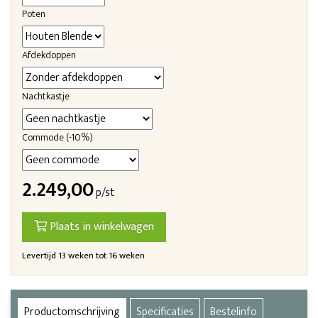
Poten
Afdekdoppen
Nachtkastje
Commode (-10%)
2.249,00
p/st
Plaats in winkelwagen
Levertijd 13 weken tot 16 weken
Productomschrijving
Specificaties
Bestelinfo