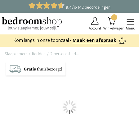
9.4
/
142 beoordelingen
10
Account
Winkelwagen
Menu
Kom langs in onze toonzaal -
Maak een afspraak
Slaapkamers
Bedden
2-persoonsbed
Houten balkenbed Richmond