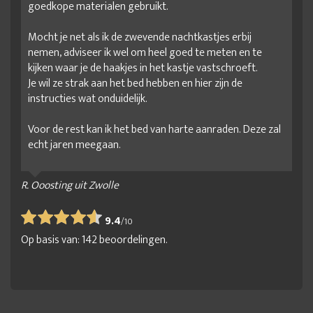
goedkope materialen gebruikt.
Eiken balken bed
Eiken bed
Eiken bed 180x210
Mocht je net als ik de zwevende nachtkastjes erbij
Eiken bed met lades
Eiken bedden
nemen, adviseer ik wel om heel goed te meten en te
Eiken houten bed 140x200
Eiken houten bed 160x200
kijken waar je de haakjes in het kastje vastschroeft.
Je wil ze strak aan het bed hebben en hier zijn de
Eiken houten bed 180x200
Eiken houten bed 200x200
instructies wat onduidelijk.
Eikenhouten bed frame
Groot kingsize bed
Voor de rest kan ik het bed van harte aanraden. Deze zal
groot ledikant
groot tweepersoonsbed
echt jaren meegaan.
Houten 2 persoonsbed
Houten bed
Houten bed 140x200
Houten bed 140x210
Houten bed 160x200
R. Ooosting uit Zwolle
Houten bed 160x210
Houten bed 160x220
9.4
/
10
Houten bed 180x200
Houten bed 180x210
Op basis van:
142
beoordelingen.
Houten bed 180x210
Houten bed 180x220
Houten bed 200x200
Houten bed design
Houten bed met lades
Houten bed met opbergruimte