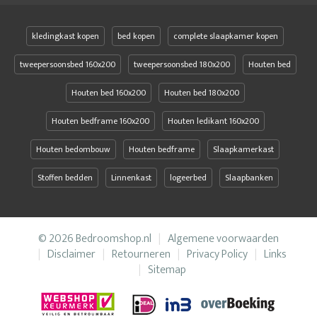
Houten bed met opbergruimte 140x200
Houten bed met opbergruimte 160x200
Houten bedden 220
kledingkast kopen
bed kopen
complete slaapkamer kopen
Houten bedframe
Houten bedframe 140x200
tweepersoonsbed 160x200
tweepersoonsbed 180x200
Houten bed
Houten bedframe 160x200
Houten bedframe 160x210
Houten bed 160x200
Houten bed 180x200
Houten bedframe 180x200
Houten bedframe 180x210
Houten bedframe 160x200
Houten ledikant 160x200
Houten bedframe 180x220
Houten bedframe 200x200
Houten bedombouw
Houten bedframe
Slaapkamerkast
Houten bedframe met lades
Houten bedkader
Stoffen bedden
Houten bedombouw
Linnenkast
Houten bedombouw 160x200
logeerbed
Slaapbanken
Houten bedombouw 180x200
Houten bedombouw 180x210
Houten ledikant
Houten ledikant 160x200
© 2026 Bedroomshop.nl
Algemene voorwaarden
Houten ledikant 180x200
Houten ledikant 180x210
Disclaimer
Retourneren
Privacy Policy
Links
Sitemap
Houten ledikant 180x220
houten slaapkamer meubels
houten tweepersoonsbed
Houten tweepersoonsbed met lades