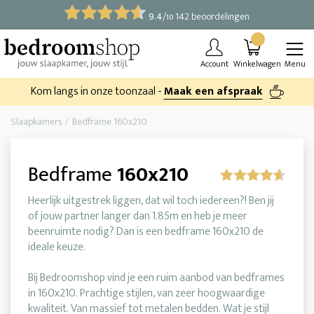
9.4
/
142 beoordelingen
10
Account
Winkelwagen
Menu
Kom langs in onze toonzaal -
Maak een afspraak
Slaapkamers
Bedframe 160x210
Bedframe
160x210
Heerlijk uitgestrek liggen, dat wil toch iedereen?! Ben jij
of jouw partner langer dan 1.85m en heb je meer
beenruimte nodig? Dan is een bedframe 160x210 de
ideale keuze.
Bij Bedroomshop vind je een ruim aanbod van bedframes
in 160x210. Prachtige stijlen, van zeer hoogwaardige
kwaliteit. Van massief tot metalen bedden. Wat je stijl