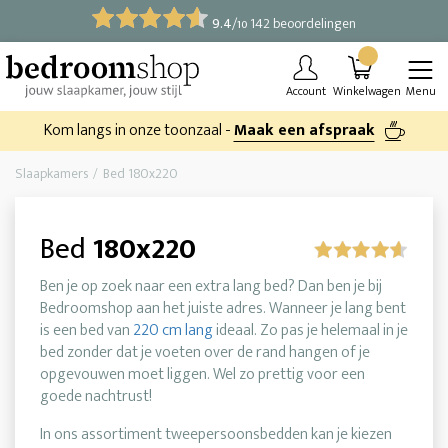
9.4
/
142 beoordelingen
10
Account
Winkelwagen
Menu
Kom langs in onze toonzaal -
Maak een afspraak
Slaapkamers
Bed 180x220
Bed
180x220
Ben je op zoek naar een extra lang bed? Dan ben je bij
Bedroomshop aan het juiste adres. Wanneer je lang bent
is een bed van
220 cm lang
ideaal. Zo pas je helemaal in je
bed zonder dat je voeten over de rand hangen of je
opgevouwen moet liggen. Wel zo prettig voor een
goede nachtrust!
In ons assortiment tweepersoonsbedden kan je kiezen