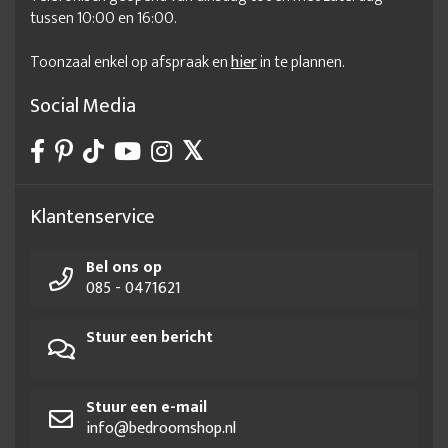
tussen 10:00 en 16:00.
Bedframe 180x200 zwart
Bedframe 180x210
Toonzaal enkel op afspraak en
hier
in te plannen.
Bedframe 180x220
Bedframe 200x200
Bedframe 200x210
Bedframe aanbieding
Social Media
Bedframe met lattenbodem
Bedframe met lattenbodem 180x200
Bedframe met matras
Bedframe online
Bedframe op maat
Bedframe staal
Klantenservice
Bedframe zonder lattenbodem
Bedframe zonder matras
Bel ons op
Bedframe zwart
Bedkader 140x200
Bedkader 160x200
085 - 0471621
Bedkader 180x200
Bedkader 180x220
Bedkaders
Stuur een bericht
Bedombouw
Bedombouw 140x200
Bedombouw 140x210
Bedombouw 160x200
Bedombouw 180x200
Bedombouw 180x210
Bedombouw 180x220
Stuur een e-mail
info@bedroomshop.nl
Bedombouw 200x200
Bedombouw 200x220