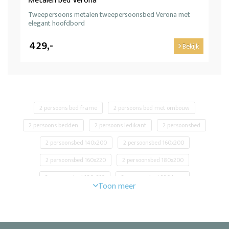
Metalen bed Verona
Tweepersoons metalen tweepersoonsbed Verona met
elegant hoofdbord
429,-
Bekijk
2 persoons bed frame
2 persoons bed met ombouw
2 persoons bedden
2 persoons ledikant
2 persoonsbed
2 persoonsbed 140x200
2 persoonsbed 160x200
2 persoonsbed 160x220
2 persoonsbed 180x200
2 persoonsbed 180x210
2 persoonsbed 220 lang
2 persoonsbed goedkoop
aanbieding 2 persoonsbed
Aanbieding tweepersoonsbed
bed 140x200 goedkoop