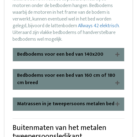
motoren onder de bedbodem hangen. Bedbodems
waarbij de motoren in het frame van de bodem is
verwerkt, kunnen eventueel wel in het bed worden
gelegd, bijvoord de lattenbodem
Allways 42 elektrisch
.
Uiteraard zijn vlakke bedbodems of handverstelbare
bedbodems wel mogelijk.
Bedbodems voor een bed van 140x200
Bedbodems voor een bed van 160 cm of 180
cm breed
Matrassen in je tweepersoons metalen bed
Buitenmaten van het metalen
tweepersoonsledikant