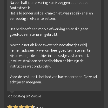
Na een half jaar ervaring kan ik zeggen dat het bed
IJzeren ledikant zwart
IJzeren ledikanten
fantastisch is.
IJzeren tweepersoonsbed
Industrieel bedframe
Het is bijzonder solide, kraakt niet, was redelijk snel en
eenvoudig in elkaar te zetten.
Klein tweepersoonsbed
Laag bedframe 180x200
Het bed heeft een mooie afwerking en er zijn geen
ledikant 140
ledikant 140x200 aanbieding
goedkope materialen gebruikt.
ledikant 160x210
ledikant 180 200
ledikant 180x200
Mocht je net als ik de zwevende nachtkastjes erbij
ledikant 180x200 aanbieding
ledikant 180x210
nemen, adviseer ik wel om heel goed te meten en te
ledikant 180x220
ledikant bed
ledikant kopen
kijken waar je de haakjes in het kastje vastschroeft.
Je wil ze strak aan het bed hebben en hier zijn de
ledikant sale
ledikant staal
Ledikant zwart metaal
instructies wat onduidelijk.
Metalen 2-persoonsbedden
Metalen bed 140x200
Voor de rest kan ik het bed van harte aanraden. Deze zal
Metalen bed 160x220
Metalen bed 180x200
echt jaren meegaan.
Metalen bed 180x210
Metalen bed 180x220
Metalen bedden
Metalen bedden 160x200
R. Ooosting uit Zwolle
Metalen bedden 200x200
Metalen bedden 220