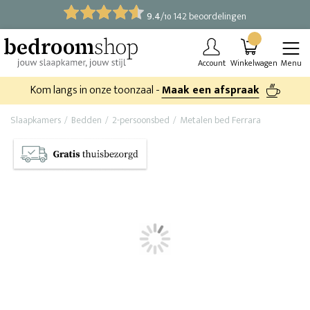
9.4
/
142 beoordelingen
10
Account
Winkelwagen
Menu
Kom langs in onze toonzaal -
Maak een afspraak
Slaapkamers
Bedden
2-persoonsbed
Metalen bed Ferrara