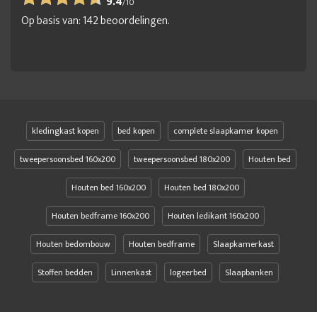
9.4
/
10
Metalen bedframe
Metalen bedframe 140x200
Op basis van:
142
beoordelingen.
Metalen bedframe 160x200
Metalen bedframe 180x200
Metalen bedframe 180x220
Metalen ledikant
Metalen ledikant 140x200
Metalen ledikant 160x200
Metalen ledikant 180x200
Metalen ledikant zwart
Minimalistisch bedframe
online bedden outlet
kledingkast kopen
bed kopen
complete slaapkamer kopen
Simpel bedframe
slaapkamer bed
tweepersoonsbed 160x200
tweepersoonsbed 180x200
Houten bed
Slaapspecialist benelux
Stalen 2 persoonsbed
Houten bed 160x200
Houten bed 180x200
Stalen bedden
Stalen bedframe
Houten bedframe 160x200
Houten ledikant 160x200
Stalen bedframe 140x200
Stalen bedframe 160x200
Houten bedombouw
Houten bedframe
Slaapkamerkast
Stalen bedframe 180x200
Stalen bedombouw
Stoffen bedden
Stalen ledikanten
Linnenkast
Stalen tweepersoonsbed
logeerbed
Slaapbanken
Stevig metalen bed
twee personen bed