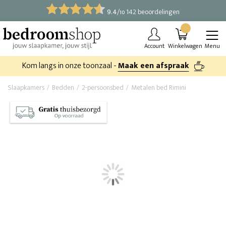
9.4
/
142 beoordelingen
10
Account
Winkelwagen
Menu
Kom langs in onze toonzaal -
Maak een afspraak
Slaapkamers
Bedden
2-persoonsbed
Metalen bed Rimini