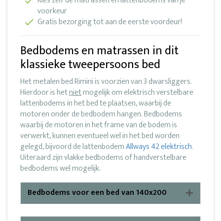
Kies zelf de matrassen en lattenbodems van je
voorkeur
Gratis bezorging tot aan de eerste voordeur!
Bedbodems en matrassen in dit
klassieke tweepersoons bed
Het metalen bed Rimini is voorzien van 3 dwarsliggers.
Hierdoor is het
niet
mogelijk om elektrisch verstelbare
lattenbodems in het bed te plaatsen, waarbij de
motoren onder de bedbodem hangen. Bedbodems
waarbij de motoren in het frame van de bodem is
verwerkt, kunnen eventueel wel in het bed worden
gelegd, bijvoord de lattenbodem
Allways 42 elektrisch
.
Uiteraard zijn vlakke bedbodems of handverstelbare
bedbodems wel mogelijk.
Bedbodems voor een bed van 140x200