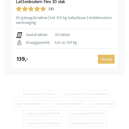
Lattenbodem Flex 30 vlak
(4)
30 gelaagde latten | tot 120 kg belastbaar | middensector
versteviging
Aantal latten:
30 latten
Draaggewicht:
tot ca. 120 kg
139,-
Bekijk
2 persoons bed frame
2 persoons bed met ombouw
2 persoons bedden
2 persoons ledikant
2 persoonsbed
2 persoonsbed 140x200
2 persoonsbed 160x200
2 persoonsbed 160x220
2 persoonsbed 180x200