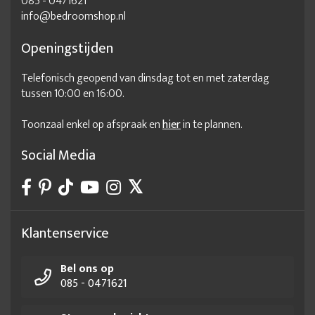
085 - 0471621
beddenzaak
Bedframe 140x200
info@bedroomshop.nl
Bedframe 140x200 met lattenbodem
Openingstijden
Bedframe 140x200 zonder lattenbodem
Telefonisch geopend van dinsdag tot en met zaterdag
Bedframe 140x200 zwart
Bedframe 140x220
tussen 10:00 en 16:00.
Bedframe 160x200
Bedframe 160x200 met lattenbodem
Toonzaal enkel op afspraak en
hier
in te plannen.
Bedframe 160x210
Bedframe 160x220
bedframe 180 x 200
Bedframe 180x200
Social Media
Bedframe 180x200 zonder lattenbodem
Bedframe 180x200 zwart
Bedframe 180x210
Bedframe 180x220
Bedframe aanbieding
Klantenservice
Bedframe met lattenbodem
Bel ons op
Bedframe met lattenbodem 180x200
Bedframe met matras
085 - 0471621
Bedframe online
Bedframe op maat
Bedframe staal