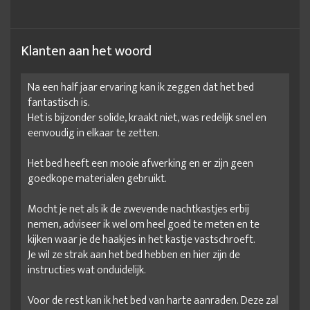
groot tweepersoonsbed
IJzeren bed 140x200
IJzeren bed 160x200
IJzeren bed 180x200
Klanten aan het woord
IJzeren bed 2 persoons
IJzeren bed kopen
Na een half jaar ervaring kan ik zeggen dat het bed
IJzeren bedden te koop
IJzeren bedframe
fantastisch is.
IJzeren bedframe 140x200
IJzeren bedombouw
Het is bijzonder solide, kraakt niet, was redelijk snel en
eenvoudig in elkaar te zetten.
IJzeren ledikant
IJzeren ledikant 2 persoons
Het bed heeft een mooie afwerking en er zijn geen
IJzeren ledikant zwart
IJzeren ledikanten
goedkope materialen gebruikt.
IJzeren tweepersoonsbed
Industrieel bedframe
Mocht je net als ik de zwevende nachtkastjes erbij
Klassiek bedframe
laag bed frame
ledikant
nemen, adviseer ik wel om heel goed te meten en te
ledikant 140
ledikant 140x200
kijken waar je de haakjes in het kastje vastschroeft.
Je wil ze strak aan het bed hebben en hier zijn de
ledikant 140x200 aanbieding
ledikant 160x200
instructies wat onduidelijk.
ledikant 160x210
ledikant 180 200
ledikant 180x200
Voor de rest kan ik het bed van harte aanraden. Deze zal
ledikant 180x200 aanbieding
ledikant 180x210