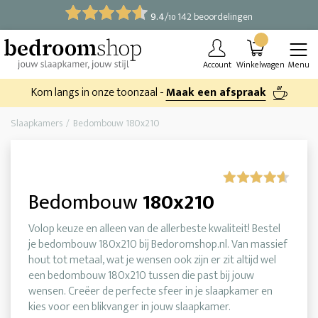
9.4
/
142 beoordelingen
10
Account
Winkelwagen
Menu
Kom langs in onze toonzaal -
Maak een afspraak
Slaapkamers
Bedombouw 180x210
Bedombouw
180x210
Volop keuze en alleen van de allerbeste kwaliteit! Bestel
je bedombouw 180x210 bij Bedoromshop.nl. Van massief
hout tot metaal, wat je wensen ook zijn er zit altijd wel
een bedombouw 180x210 tussen die past bij jouw
wensen. Creëer de perfecte sfeer in je slaapkamer en
kies voor een blikvanger in jouw slaapkamer.