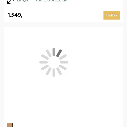
Lengte:
200, 210 of 220 cm
1.549,-
Bekijk