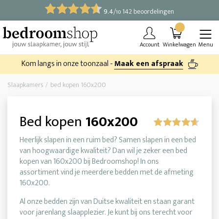
9.4
/
142 beoordelingen
10
Account
Winkelwagen
Menu
Kom langs in onze toonzaal -
Maak een afspraak
Slaapkamers
bed kopen 160x200
Bed kopen
160x200
Heerlijk slapen in een ruim bed? Samen slapen in een bed
van hoogwaardige kwaliteit? Dan wil je zeker een bed
kopen van 160x200 bij Bedroomshop! In ons
assortiment vind je meerdere bedden met de afmeting
160x200.
Al onze bedden zijn van Duitse kwaliteit en staan garant
voor jarenlang slaapplezier. Je kunt bij ons terecht voor