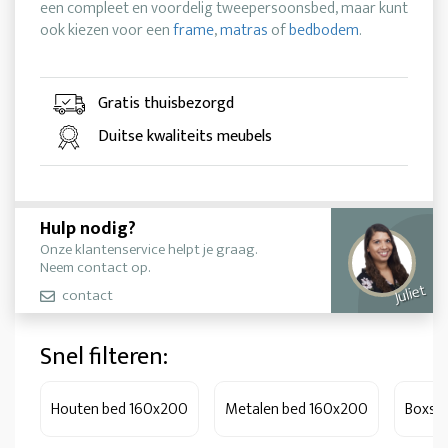
een compleet en voordelig tweepersoonsbed, maar kunt
ook kiezen voor een
frame
,
matras
of
bedbodem
.
Gratis thuisbezorgd
Duitse kwaliteits meubels
Hulp nodig?
Onze klantenservice helpt je graag.
Neem contact op.
Juliet
contact
Snel filteren:
Houten bed 160x200
Metalen bed 160x200
Boxsp