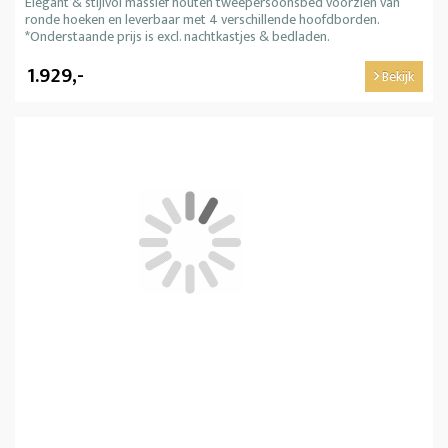
Elegant & stijlvol massief houten tweepersoonsbed voorzien van
ronde hoeken en leverbaar met 4 verschillende hoofdborden.
*Onderstaande prijs is excl. nachtkastjes & bedladen.
1.929,-
Bekijk