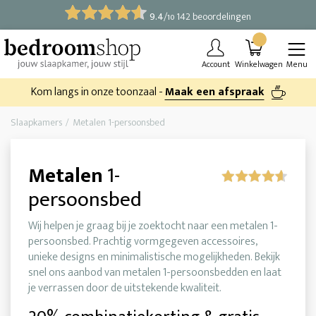
9.4
/
142 beoordelingen
10
Account
Winkelwagen
Menu
Kom langs in onze toonzaal -
Maak een afspraak
Slaapkamers
Metalen 1-persoonsbed
Metalen
1-
persoonsbed
Wij helpen je graag bij je zoektocht naar een metalen 1-
persoonsbed. Prachtig vormgegeven accessoires,
unieke designs en minimalistische mogelijkheden. Bekijk
snel ons aanbod van metalen 1-persoonsbedden en laat
je verrassen door de uitstekende kwaliteit.