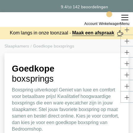
9.4
/
142 beoordelingen
10
Account
Winkelwagen
Menu
Kom langs in onze toonzaal -
Maak een afspraak
Slaapkamers
Goedkope boxsprings
Goedkope
boxsprings
Boxspring uitverkoop! Geniet van luxe en comfort
voor betaalbare prijs! Kwalitatief hoogwaardige
boxsprings die een ware eyecatcher zijn in jouw
slaapkamer. Stel jouw favoriete boxspring op maat
samen en bestel direct online. Kies je voor comfort,
dan kies je voor een goedkope boxspring van
Bedroomshop.