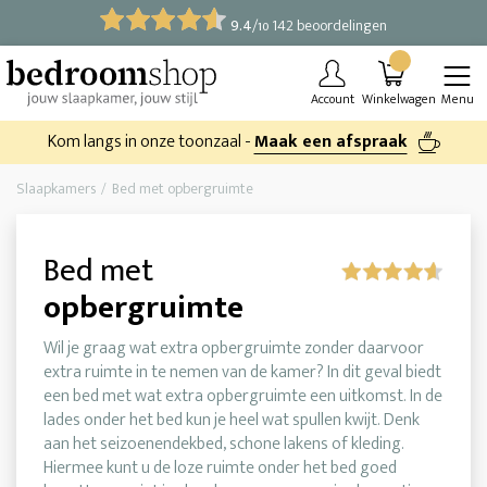
9.4
/
142 beoordelingen
10
Account
Winkelwagen
Menu
Kom langs in onze toonzaal -
Maak een afspraak
Slaapkamers
Bed met opbergruimte
Bed met
opbergruimte
Wil je graag wat extra opbergruimte zonder daarvoor
extra ruimte in te nemen van de kamer? In dit geval biedt
een bed met wat extra opbergruimte een uitkomst. In de
lades onder het bed kun je heel wat spullen kwijt. Denk
aan het seizoenendekbed, schone lakens of kleding.
Hiermee kunt u de loze ruimte onder het bed goed