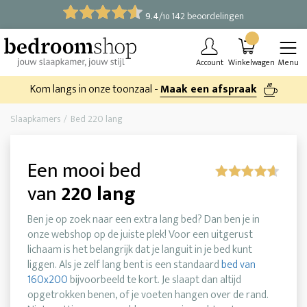
9.4
/
142 beoordelingen
10
Account
Winkelwagen
Menu
Kom langs in onze toonzaal -
Maak een afspraak
Slaapkamers
Bed 220 lang
Een mooi bed
van
220 lang
Ben je op zoek naar een extra lang bed? Dan ben je in
onze webshop op de juiste plek! Voor een uitgerust
lichaam is het belangrijk dat je languit in je bed kunt
liggen. Als je zelf lang bent is een standaard
bed van
160x200
bijvoorbeeld te kort. Je slaapt dan altijd
opgetrokken benen, of je voeten hangen over de rand.