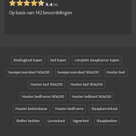
9.4
/
10
Op basis van:
142
beoordelingen.
kledingkast kopen
bed kopen
complete slaapkamer kopen
tweepersoonsbed 160x200
tweepersoonsbed 180x200
Houten bed
Houten bed 160x200
Houten bed 180x200
Houten bedframe 160x200
Houten ledikant 160x200
Houten bedombouw
Houten bedframe
Slaapkamerkast
Stoffen bedden
Linnenkast
logeerbed
Slaapbanken