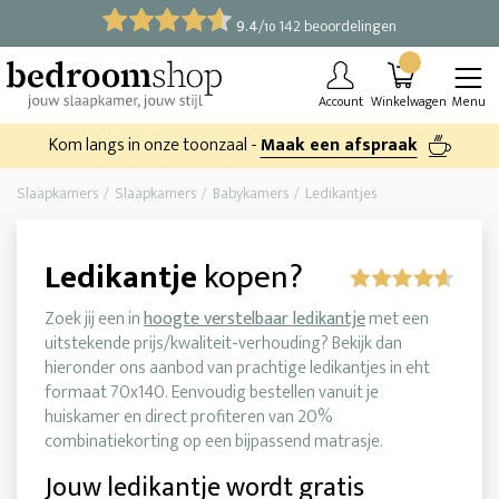
9.4
/
142 beoordelingen
10
Account
Winkelwagen
Menu
Kom langs in onze toonzaal -
Maak een afspraak
Slaapkamers
Slaapkamers
Babykamers
Ledikantjes
Ledikantje
kopen?
Zoek jij een in
hoogte verstelbaar ledikantje
met een
uitstekende prijs/kwaliteit-verhouding? Bekijk dan
hieronder ons aanbod van prachtige ledikantjes in eht
formaat 70x140. Eenvoudig bestellen vanuit je
huiskamer en direct profiteren van 20%
combinatiekorting op een bijpassend matrasje.
Jouw ledikantje wordt gratis