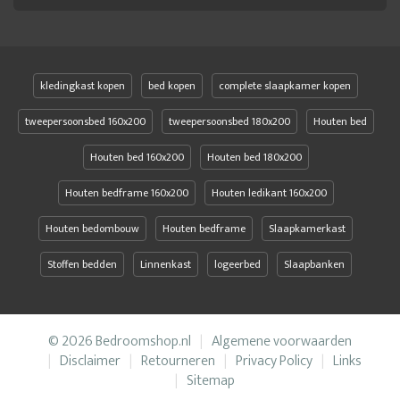
kledingkast kopen
bed kopen
complete slaapkamer kopen
tweepersoonsbed 160x200
tweepersoonsbed 180x200
Houten bed
Houten bed 160x200
Houten bed 180x200
Houten bedframe 160x200
Houten ledikant 160x200
Houten bedombouw
Houten bedframe
Slaapkamerkast
Stoffen bedden
Linnenkast
logeerbed
Slaapbanken
© 2026 Bedroomshop.nl
Algemene voorwaarden
Disclaimer
Retourneren
Privacy Policy
Links
Sitemap