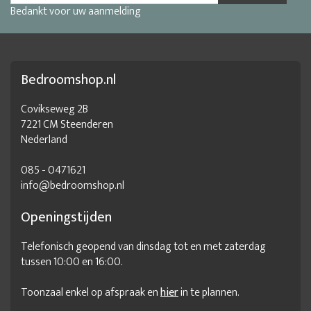
Bedankt voor uw aanmelding
goedkope babybed
groot babybed
kinderledikant
klassiek babybed
klassiek ledikant
klein ledikantje
ledikant 140x70
ledikant 2 in 1
ledikant 70x140
Bedroomshop.nl
ledikant 70x140 wit
ledikant aanbiedingen
ledikant babykamer
ledikant combi
ledikant commode
Covikseweg 2B
7221 CM Steenderen
ledikant compleet
ledikant en commode in 1
Nederland
ledikant hoogte
ledikant hoogte verstelbaar
085 - 0471621
ledikant in elkaar zetten
ledikant jongen
ledikant klein
info@bedroomshop.nl
ledikant lades
ledikant maat
ledikant met commode
Openingstijden
ledikant met lade
ledikant outlet
ledikant wit
Telefonisch geopend van dinsdag tot en met zaterdag
ledikantmatras
matrasmaat ledikantje
tussen 10:00 en 16:00.
matrassen ledikant
meisjes ledikant
naturel ledikant
Toonzaal enkel op afspraak en
hier
in te plannen.
peuterledikant
verstelbaar ledikant
wit babybedje