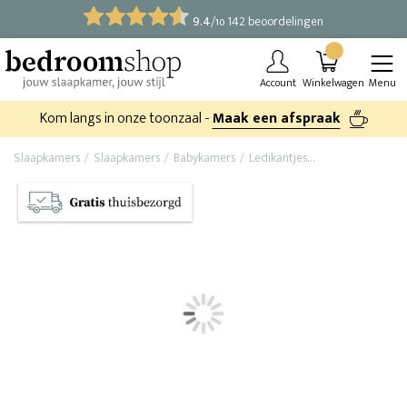
9.4
/
142 beoordelingen
10
Account
Winkelwagen
Menu
Kom langs in onze toonzaal -
Maak een afspraak
Slaapkamers
Slaapkamers
Babykamers
Ledikantjes
Baby ledikant D