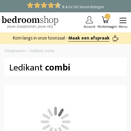
9.4
/
142 beoordelingen
10
Account
Winkelwagen
Menu
Kom langs in onze toonzaal -
Maak een afspraak
Slaapkamers
ledikant combi
Ledikant
combi