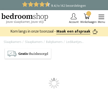
9.4
/
142 beoordelingen
10
Account
Winkelwagen
Menu
Kom langs in onze toonzaal -
Maak een afspraak
Slaapkamers
Slaapkamers
Babykamers
Ledikantjes
Baby ledikant Wi