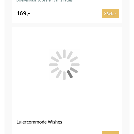
boekenkast voorzien van 2 lades
169,-
Bekijk
Luiercommode Wishes