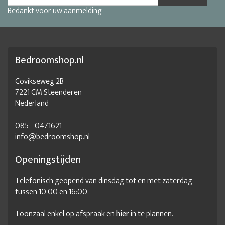
Bedankt voor uw aanmelding
goedkope babybed
groot babybed
kinderledikant
klassiek babybed
klassiek ledikant
klein ledikantje
ledikant 140x70
ledikant 2 in 1
ledikant 70x140
Bedroomshop.nl
ledikant 70x140 wit
ledikant aanbiedingen
ledikant babykamer
ledikant combi
ledikant commode
Covikseweg 2B
7221 CM Steenderen
ledikant compleet
ledikant en commode in 1
Nederland
ledikant hoogte
ledikant hoogte verstelbaar
085 - 0471621
ledikant in elkaar zetten
ledikant jongen
ledikant klein
info@bedroomshop.nl
ledikant lades
ledikant maat
ledikant met commode
Openingstijden
ledikant met lade
ledikant outlet
ledikant wit
Telefonisch geopend van dinsdag tot en met zaterdag
ledikantmatras
matrasmaat ledikantje
tussen 10:00 en 16:00.
matrassen ledikant
meisjes ledikant
naturel ledikant
Toonzaal enkel op afspraak en
hier
in te plannen.
peuterledikant
verstelbaar ledikant
wit babybedje