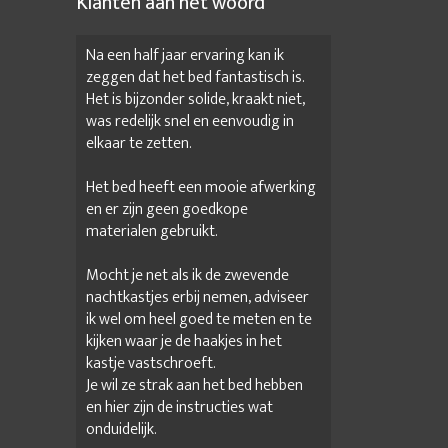
Klanten aan het woord
Na een half jaar ervaring kan ik
zeggen dat het bed fantastisch is.
Het is bijzonder solide, kraakt niet,
was redelijk snel en eenvoudig in
elkaar te zetten.
Het bed heeft een mooie afwerking
en er zijn geen goedkope
materialen gebruikt.
Mocht je net als ik de zwevende
nachtkastjes erbij nemen, adviseer
ik wel om heel goed te meten en te
kijken waar je de haakjes in het
kastje vastschroeft.
Je wil ze strak aan het bed hebben
en hier zijn de instructies wat
onduidelijk.