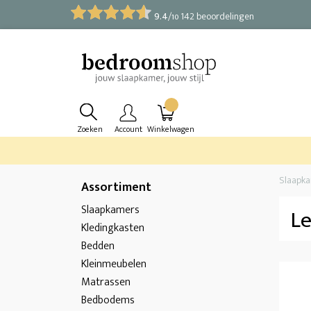
9.4
/
142 beoordelingen
10
Zoeken
Account
Winkelwagen
Slaapk
Assortiment
Slaapkamers
L
Kledingkasten
Bedden
Kleinmeubelen
Matrassen
Bedbodems