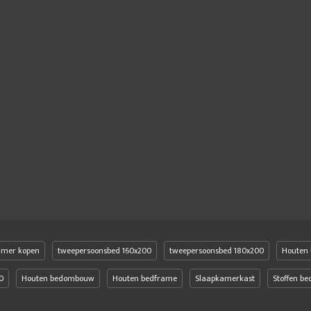
amer kopen
tweepersoonsbed 160x200
tweepersoonsbed 180x200
Houten 
0
Houten bedombouw
Houten bedframe
Slaapkamerkast
Stoffen b