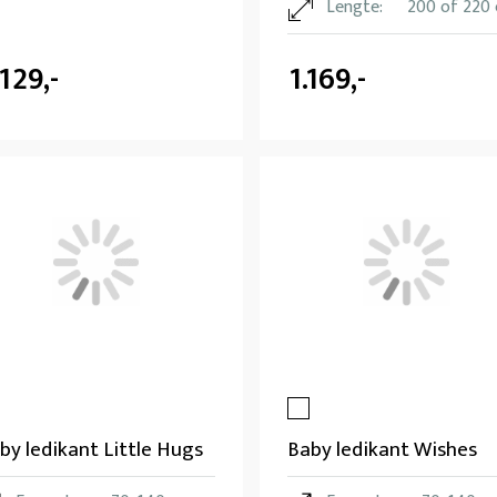
Lengte:
200 of 220
.129,-
1.169,-
by ledikant Little Hugs
Baby ledikant Wishes