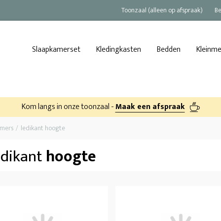
Toonzaal (alleen op afspraak)
Be
Slaapkamerset
Kledingkasten
Bedden
Kleinm
Kom langs in onze toonzaal -
Maak een afspraak
amers
ledikant hoogte
edikant
hoogte