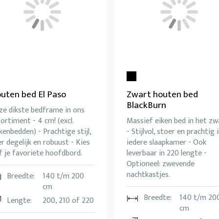
uten bed El Paso
Zwart houten bed
BlackBurn
ze dikste bedframe in ons
ortiment - 4 cm! (excl.
Massief eiken bed in het zw
kenbedden) - Prachtige stijl,
- Stijlvol, stoer en prachtig 
r degelijk en robuust - Kies
iedere slaapkamer - Ook
f je favoriete hoofdbord.
leverbaar in 220 lengte -
Optioneel: zwevende
nachtkastjes.
Breedte:
140 t/m 200
cm
Breedte:
140 t/m 20
Lengte:
200, 210 of 220
cm