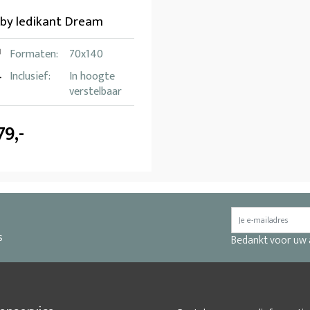
by ledikant Dream
Formaten:
70x140
Inclusief:
In hoogte
verstelbaar
79,-
s
Bedankt voor uw