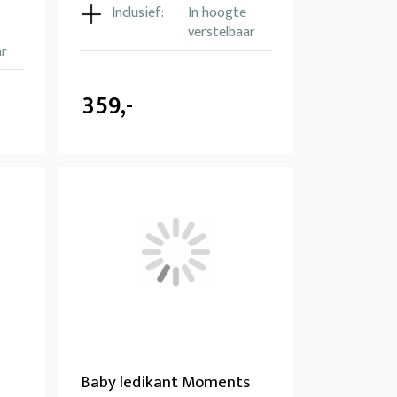
Inclusief:
In hoogte
verstelbaar
ar
359,-
Baby ledikant Moments