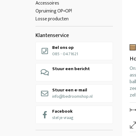
Accessoires
Opruiming OP=OP!
Losse producten
Klantenservice
Bel ons op
085 - 0471621
Ho
On
Stuur een bericht
ass
bal
zee
Stuur een e-mail
zel
info@bedroomshop.nl
Facebook
stel je vraag