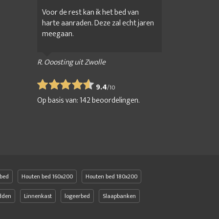
Voor de rest kan ik het bed van
harte aanraden. Deze zal echt jaren
meegaan.
R. Ooosting uit Zwolle
9.4
/
10
Op basis van:
142
beoordelingen.
bed
Houten bed 160x200
Houten bed 180x200
edden
Linnenkast
logeerbed
Slaapbanken