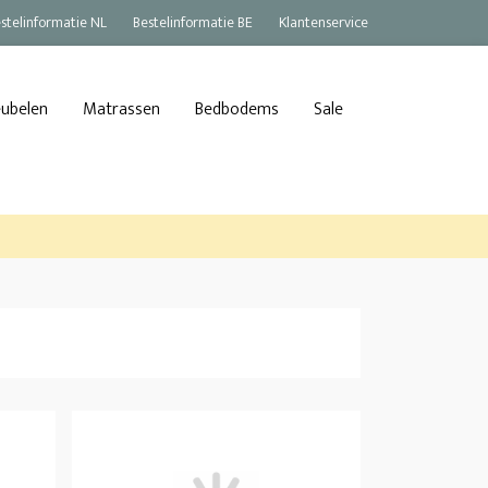
stelinformatie NL
Bestelinformatie BE
Klantenservice
eubelen
Matrassen
Bedbodems
Sale