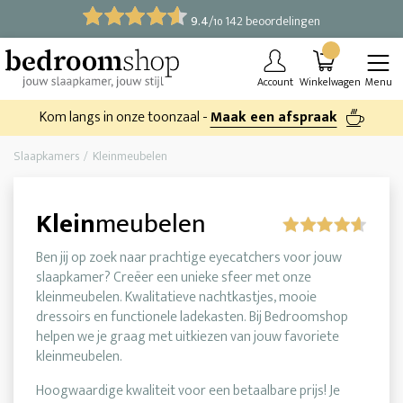
9.4
/
142 beoordelingen
10
Account
Winkelwagen
Menu
Kom langs in onze toonzaal -
Maak een afspraak
Slaapkamers
Kleinmeubelen
Klein
meubelen
Ben jij op zoek naar prachtige eyecatchers voor jouw
slaapkamer? Creëer een unieke sfeer met onze
kleinmeubelen. Kwalitatieve nachtkastjes, mooie
dressoirs en functionele ladekasten. Bij Bedroomshop
helpen we je graag met uitkiezen van jouw favoriete
kleinmeubelen.
Hoogwaardige kwaliteit voor een betaalbare prijs! Je