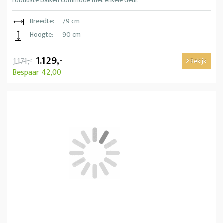
robuuste balken commode met enkele deur.
Breedte:
79 cm
Hoogte:
90 cm
1.129,-
1.171,-
Bekijk
Bespaar 42,00