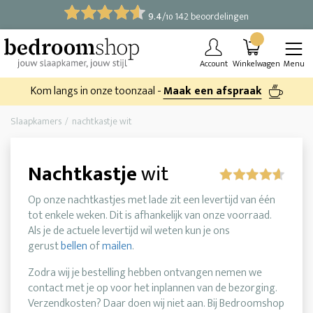
9.4
/
142 beoordelingen
10
Account
Winkelwagen
Menu
Kom langs in onze toonzaal -
Maak een afspraak
Slaapkamers
nachtkastje wit
Nachtkastje
wit
Op onze nachtkastjes met lade zit een levertijd van één
tot enkele weken. Dit is afhankelijk van onze voorraad.
Als je de actuele levertijd wil weten kun je ons
gerust
bellen
of
mailen
.
Zodra wij je bestelling hebben ontvangen nemen we
contact met je op voor het inplannen van de bezorging.
Verzendkosten? Daar doen wij niet aan. Bij Bedroomshop