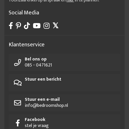
Toonzaal enkel op afspraak en
hier
in te plannen.
Social Media
Klantenservice
Bel ons op
085 - 0471621
Stuur een bericht
Stuur een e-mail
info@bedroomshop.nl
Facebook
stel je vraag