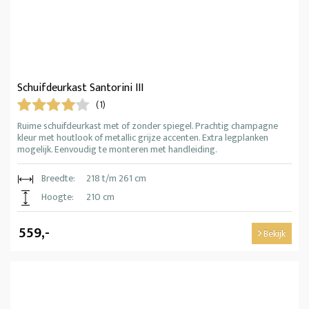
Schuifdeurkast Santorini III
(1)
Ruime schuifdeurkast met of zonder spiegel. Prachtig champagne
kleur met houtlook of metallic grijze accenten. Extra legplanken
mogelijk. Eenvoudig te monteren met handleiding.
Breedte:
218 t/m 261 cm
Hoogte:
210 cm
559,-
Bekijk