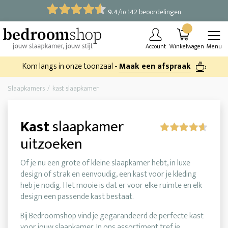
9.4
/
142 beoordelingen
10
Account
Winkelwagen
Menu
Kom langs in onze toonzaal -
Maak een afspraak
Slaapkamers
kast slaapkamer
Kast
slaapkamer
uitzoeken
Of je nu een grote of kleine slaapkamer hebt, in luxe
design of strak en eenvoudig, een kast voor je kleding
heb je nodig. Het mooie is dat er voor elke ruimte en elk
design een passende kast bestaat.
Bij Bedroomshop vind je gegarandeerd de perfecte kast
voor jouw slaapkamer. In ons assortiment tref je