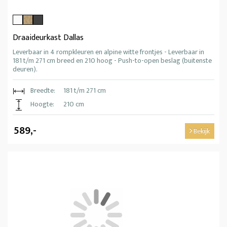
Draaideurkast Dallas
Leverbaar in 4 rompkleuren en alpine witte frontjes - Leverbaar in
181 t/m 271 cm breed en 210 hoog - Push-to-open beslag (buitenste
deuren).
Breedte:
181 t/m 271 cm
Hoogte:
210 cm
589,-
Bekijk