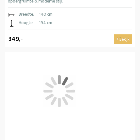
opbergruimte & moderne stijl.
Breedte:
140 cm
Hoogte:
194 cm
349,-
Bekijk