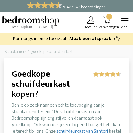
9.4
/
142 beoordelingen
10
Account
Winkelwagen
Menu
Kom langs in onze toonzaal -
Maak een afspraak
Slaapkamers
goedkope schuifdeurkast
Goedkope
schuifdeurkast
kopen?
Ben je op zoek naar een echte toevoeging aan je
slaapkamerinterieur? De schuifdeurkasten van
Bedroomshop zijn erg stijlvol en daarnaast ook
goedkoop. Ook wanneer je een beperkt budget hebt kan
je terecht bij ons. Onze
schuifdeurkast van Santori
bestel