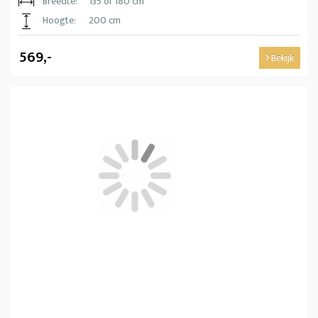
Breedte:
135 of 180 cm
Hoogte:
200 cm
569,-
Bekijk