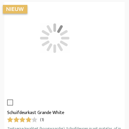
Schuifdeurkast Grande White
(1)
Zwitserse kwaliteit (hoogwaardig). Schuifdeuren in wit matglas, of in